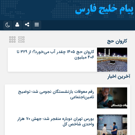
نام کاربری یا نشانی ایمیل
اینستاگرام
تلگرام
کاروان حج
سروش
ایتا
کاروان حج ۱۴۰۵ چقدر آب می‌خورد؟؛ از ۳۲۹ تا
۴۰۶ میلیون
رمز عبور
آپارات
اپلیکیشن
آخرین اخبار
مرا به خاطر بسپار
رقم معوقات بازنشستگان نجومی شد؛ توضیح
تامین‌اجتماعی
بورس تهران دوباره منفجر شد؛ جهش ۷۰ هزار
واحدی شاخص کل