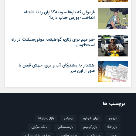
فرمولی که بارها سرمایه‌گذاران را به اشتباه
انداخت؛ بورس حباب دارد؟
خبر مهم برای زنان؛ گواهینامه موتورسیکلت در راه
است+زمان
هشدار به مشترکان آب و برق؛ جهش قبض با
عبور از این مرز
برچسب ها
اتریوم
ایران خودرو
ایمیدرو
بازار رمزارزها
بازار طلا
بازار کریپتو
بازنشستگان
بانک مرکزی
بورس
بیت‌کوین
جاده چالوس
حقوق بازنشستگان