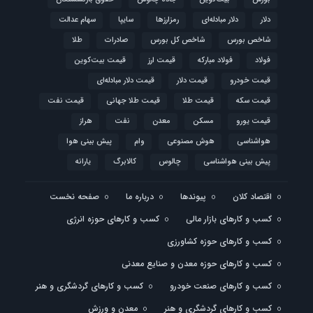
دلار
دلار مبادله‌ای
رمزارزها
سایپا
سهام عدالت
شاخص بورس
شاخص کل بورس
صادرات
طلا
فولاد
فولاد مبارکه
قیمت ارز
قیمت بیت‌کوین
قیمت خودرو
قیمت دلار
قیمت دلار مبادله‌ای
قیمت سکه
قیمت طلا
قیمت طلا جهانی
قیمت نفت
قیمت یورو
مسکن
معدن
نفت
هراز
هواشناسی
هوش مصنوعی
وام
پیش بینی هوا
پیش بینی هواشناسی
چالوس
کالابرگ
یارانه
اقتصاد کلان
پیوندها
درباره ما
صفحه نخست
کسب و کارهای بازار مالی
کسب و کارهای حوزه انرژی
کسب و کارهای حوزه کشاورزی
کسب و کارهای حوزه معدن و صنایع معدنی
کسب و کارهای صنعت خودرو
کسب و کارهای گردشگری و هنر
کسب و کارهای گردشگری و هنر
معدن و ورزش