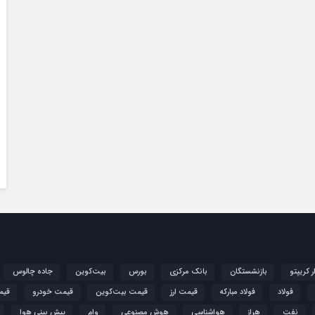
ار کریپتو
بازنشستگان
بانک مرکزی
بورس
بیت‌کوین
جاده چالوس
فولاد
فولاد مبارکه
قیمت ارز
قیمت بیت‌کوین
قیمت خودرو
قیم
نفت
هراز
هواشناسی
هوش مصنوعی
وام
پیش بینی هوا