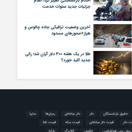
احکام بازنشستگی تغییر کرد؛ اعلام
جزئیات جدید سنوات خدمت
آخرین وضعیت ترافیکی جاده چالوس و
هراز+محورهای مسدود
طلا در یک هفته ۳۰۰ دلار گران شد؛ رالی
جدید کلید خورد؟
حقوق بازنشستگان
دلار
دلار مبادله‌ای
رمزارزها
سایپا
ت دلار
قیمت دلار مبادله‌ای
قیمت سکه
قیمت طلا
پیش بینی هواشناسی
چالوس
کالابرگ
یارانه