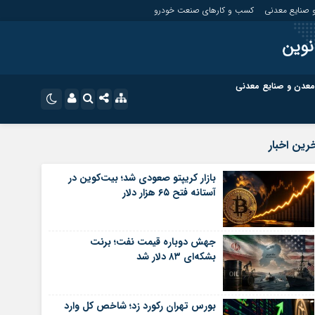
 صنایع معدنی
کسب و کارهای صنعت خودرو
نوین
معدن و صنایع معدنی
ت
کسب و کارهای بازار مالی
نام کاربری یا نشانی ایمیل
اینستاگرام
رین اخبار
تلگرام
ای صنعت خودرو
کسب و کارهای گردشگری و هنر
بازار کریپتو صعودی شد؛ بیت‌کوین در
آستانه فتح ۶۵ هزار دلار
رمز عبور
سروش
ای گردشگری و هنر
معدن و ورزش
ایتا
جهش دوباره قیمت نفت؛ برنت
مرا به خاطر بسپار
آپارات
بشکه‌ای ۸۳ دلار شد
اپلیکیشن
بورس تهران رکورد زد؛ شاخص کل وارد