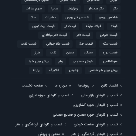
دلار
دلار مبادله‌ای
رمزارزها
سایپا
سهام عدالت
شاخص بورس
شاخص کل بورس
صادرات
طلا
فولاد
فولاد مبارکه
قیمت ارز
قیمت بیت‌کوین
قیمت خودرو
قیمت دلار
قیمت دلار مبادله‌ای
قیمت سکه
قیمت طلا
قیمت طلا جهانی
قیمت نفت
قیمت یورو
مسکن
معدن
نفت
هراز
هواشناسی
هوش مصنوعی
وام
پیش بینی هوا
پیش بینی هواشناسی
چالوس
کالابرگ
یارانه
اقتصاد کلان
پیوندها
درباره ما
صفحه نخست
کسب و کارهای بازار مالی
کسب و کارهای حوزه انرژی
کسب و کارهای حوزه کشاورزی
کسب و کارهای حوزه معدن و صنایع معدنی
کسب و کارهای صنعت خودرو
کسب و کارهای گردشگری و هنر
کسب و کارهای گردشگری و هنر
معدن و ورزش