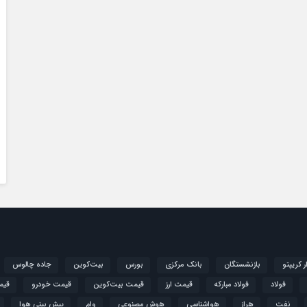
ار کریپتو
بازنشستگان
بانک مرکزی
بورس
بیت‌کوین
جاده چالوس
فولاد
فولاد مبارکه
قیمت ارز
قیمت بیت‌کوین
قیمت خودرو
قیم
نفت
هراز
هواشناسی
هوش مصنوعی
وام
پیش بینی هوا