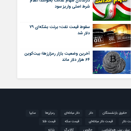
دارندگان سهام عدالت بخوانند؛ اعلام
شرط اصلی واریز سود
سقوط قیمت نفت؛ برنت بشکه‌ای ۷۹
دلار شد
آخرین وضعیت بازار رمزارزها؛ بیت‌کوین
۶۴ هزار دلار ماند
حقوق بازنشستگان
دلار
دلار مبادله‌ای
رمزارزها
سایپا
ت دلار
قیمت دلار مبادله‌ای
قیمت سکه
قیمت طلا
پیش بینی هواشناسی
چالوس
کالابرگ
یارانه