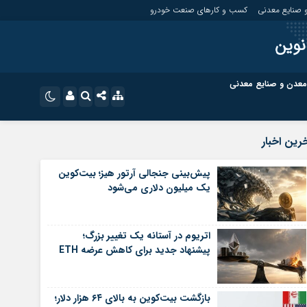
 صنایع معدنی
کسب و کارهای صنعت خودرو
نوین
معدن و صنایع معدنی
ت
کسب و کارهای بازار مالی
نام کاربری یا نشانی ایمیل
اینستاگرام
رین اخبار
تلگرام
ای صنعت خودرو
کسب و کارهای گردشگری و هنر
پیش‌بینی جنجالی آرتور هیز؛ بیت‌کوین
یک میلیون دلاری می‌شود
رمز عبور
سروش
ای گردشگری و هنر
معدن و ورزش
ایتا
اتریوم در آستانه یک تغییر بزرگ؛
مرا به خاطر بسپار
آپارات
پیشنهاد جدید برای کاهش عرضه ETH
اپلیکیشن
بازگشت بیت‌کوین به بالای ۶۴ هزار دلار؛