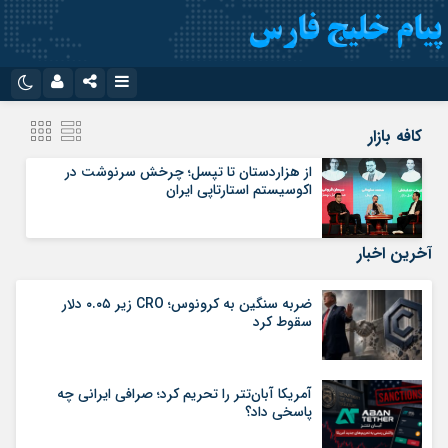
نام کاربری یا نشانی ایمیل
اینستاگرام
تلگرام
کافه بازار
سروش
ایتا
از هزاردستان تا تپسل؛ چرخش سرنوشت در
اکوسیستم استارتاپی ایران
رمز عبور
آپارات
اپلیکیشن
آخرین اخبار
مرا به خاطر بسپار
ضربه سنگین به کرونوس؛ CRO زیر ۰.۰۵ دلار
سقوط کرد
آمریکا آبان‌تتر را تحریم کرد؛ صرافی ایرانی چه
پاسخی داد؟