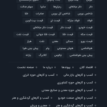
دلار
دلار مبادله‌ای
رمزارزها
سایپا
سهام عدالت
شاخص بورس
شاخص کل بورس
صادرات
طلا
فولاد
فولاد مبارکه
قیمت ارز
قیمت بیت‌کوین
قیمت خودرو
قیمت دلار
قیمت دلار مبادله‌ای
قیمت سکه
قیمت طلا
قیمت طلا جهانی
قیمت نفت
قیمت یورو
مسکن
معدن
نفت
هراز
هواشناسی
هوش مصنوعی
وام
پیش بینی هوا
پیش بینی هواشناسی
چالوس
کالابرگ
یارانه
اقتصاد کلان
پیوندها
درباره ما
صفحه نخست
کسب و کارهای بازار مالی
کسب و کارهای حوزه انرژی
کسب و کارهای حوزه کشاورزی
کسب و کارهای حوزه معدن و صنایع معدنی
کسب و کارهای صنعت خودرو
کسب و کارهای گردشگری و هنر
کسب و کارهای گردشگری و هنر
معدن و ورزش