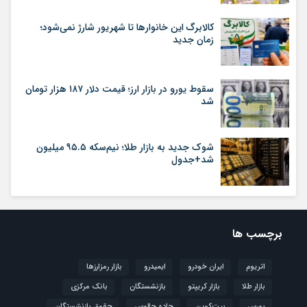
کالابرگ این خانوارها تا شهریور شارژ نمی‌شود؛
زمان جدید
سقوط یورو در بازار ارز؛ قیمت دلار ۱۸۷ هزار تومان
شد
شوک جدید به بازار طلا؛ نیم‌سکه ۹۵.۵ میلیون
شد+جدول
برچسب ها
اتریوم
ایران خودرو
ایمیدرو
بازار رمزارزها
بازار طلا
بازار کریپتو
بازنشستگان
بانک مرکزی
بورس
بیت‌کوین
جاده چالوس
حقوق بازنشستگان