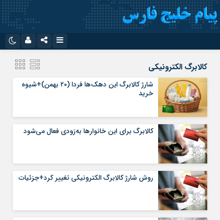
نام کاربری یا نشانی ایمیل
اینستاگرام
تلگرام
کالابرگ الکترونیکی
سروش
ایتا
شارژ کالابرگ این دهک‌ها فردا (۲۰ بهمن)+شیوه
خرید
رمز عبور
آپارات
اپلیکیشن
کالابرگ برای این خانوارها به‌زودی فعال می‌شود
مرا به خاطر بسپار
روش شارژ کالابرگ الکترونیکی تغییر کرد+جزئیات