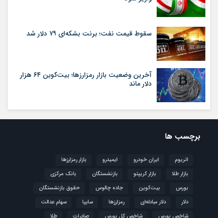
سقوط قیمت نفت؛ برنت بشکه‌ای ۷۹ دلار شد
آخرین وضعیت بازار رمزارزها؛ بیت‌کوین ۶۴ هزار
دلار ماند
برچسب ها
اتریوم
ایران خودرو
ایمیدرو
بازار رمزارزها
بازار طلا
بازار کریپتو
بازنشستگان
بانک مرکزی
بورس
بیت‌کوین
جاده چالوس
حقوق بازنشستگان
دلار
دلار مبادله‌ای
رمزارزها
سایپا
سهام عدالت
شاخص بورس
شاخص کل بورس
صادرات
طلا