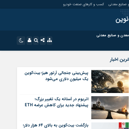
 صنایع معدنی
کسب و کارهای صنعت خودرو
نوین
معدن و صنایع معدنی
ت
کسب و کارهای بازار مالی
نام کاربری یا نشانی ایمیل
اینستاگرام
رین اخبار
تلگرام
ای صنعت خودرو
کسب و کارهای گردشگری و هنر
پیش‌بینی جنجالی آرتور هیز؛ بیت‌کوین
یک میلیون دلاری می‌شود
رمز عبور
سروش
ای گردشگری و هنر
معدن و ورزش
ایتا
اتریوم در آستانه یک تغییر بزرگ؛
مرا به خاطر بسپار
آپارات
پیشنهاد جدید برای کاهش عرضه ETH
اپلیکیشن
بازگشت بیت‌کوین به بالای ۶۴ هزار دلار؛