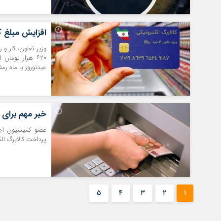
افزایش مبلغ کالابرگ؛ کدام
۶۲۰ هزار توما
عیدنوروز یا ماه ر
خبر مهم برای 
عضو کمیسیون اج
پرداخت کالابرگ ال
۵
۴
۳
۲
۱