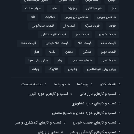
دلار
دلار مبادله‌ای
رمزارزها
سایپا
سهام عدالت
شاخص بورس
شاخص کل بورس
صادرات
طلا
فولاد
فولاد مبارکه
قیمت ارز
قیمت بیت‌کوین
قیمت خودرو
قیمت دلار
قیمت دلار مبادله‌ای
قیمت سکه
قیمت طلا
قیمت طلا جهانی
قیمت نفت
قیمت یورو
مسکن
معدن
نفت
هراز
هواشناسی
هوش مصنوعی
وام
پیش بینی هوا
پیش بینی هواشناسی
چالوس
کالابرگ
یارانه
اقتصاد کلان
پیوندها
درباره ما
صفحه نخست
کسب و کارهای بازار مالی
کسب و کارهای حوزه انرژی
کسب و کارهای حوزه کشاورزی
کسب و کارهای حوزه معدن و صنایع معدنی
کسب و کارهای صنعت خودرو
کسب و کارهای گردشگری و هنر
کسب و کارهای گردشگری و هنر
معدن و ورزش