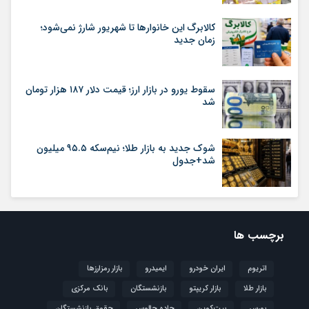
کالابرگ این خانوارها تا شهریور شارژ نمی‌شود؛
زمان جدید
سقوط یورو در بازار ارز؛ قیمت دلار ۱۸۷ هزار تومان
شد
شوک جدید به بازار طلا؛ نیم‌سکه ۹۵.۵ میلیون
شد+جدول
برچسب ها
اتریوم
ایران خودرو
ایمیدرو
بازار رمزارزها
بازار طلا
بازار کریپتو
بازنشستگان
بانک مرکزی
بورس
بیت‌کوین
جاده چالوس
حقوق بازنشستگان