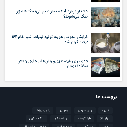
هشدار درباره آینده تجارت جهانی؛ تنگه‌ها ابزار
جنگ می‌شوند؟
افزایش نجومی هزینه تولید لبنیات؛ شیر خام ۱۶۲
درصد گران شد
جدیدترین قیمت یورو و ارزهای خارجی؛ دلار
۱۸۵۹۰۰ تومان
برچسب ها
اتریوم
ایران خودرو
ایمیدرو
بازار رمزارزها
بازار طلا
بازار کریپتو
بازنشستگان
بانک مرکزی
بورس
بیت‌کوین
جاده چالوس
حقوق بازنشستگان