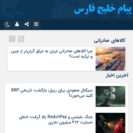
نام کاربری یا نشانی ایمیل
اینستاگرام
تلگرام
کالاهای صادراتی
سروش
ایتا
چرا کالاهای صادراتی ایران به عراق گران‌تر از چین
و ترکیه است؟
رمز عبور
آپارات
اپلیکیشن
آخرین اخبار
مرا به خاطر بسپار
سیگنال صعودی برای ریپل؛ بازگشت تاریخی XRP
کلید می‌خورد؟
جنگ بایننس و RedotPay بالا گرفت؛ ادعای
خسارت ۴۷۲ میلیون دلاری