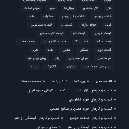
دلار
دلار مبادله‌ای
رمزارزها
سایپا
سهام عدالت
شاخص بورس
شاخص کل بورس
صادرات
طلا
فولاد
فولاد مبارکه
قیمت ارز
قیمت بیت‌کوین
قیمت خودرو
قیمت دلار
قیمت دلار مبادله‌ای
قیمت سکه
قیمت طلا
قیمت طلا جهانی
قیمت نفت
قیمت یورو
مسکن
معدن
نفت
هراز
هواشناسی
هوش مصنوعی
وام
پیش بینی هوا
پیش بینی هواشناسی
چالوس
کالابرگ
یارانه
اقتصاد کلان
پیوندها
درباره ما
صفحه نخست
کسب و کارهای بازار مالی
کسب و کارهای حوزه انرژی
کسب و کارهای حوزه کشاورزی
کسب و کارهای حوزه معدن و صنایع معدنی
کسب و کارهای صنعت خودرو
کسب و کارهای گردشگری و هنر
کسب و کارهای گردشگری و هنر
معدن و ورزش