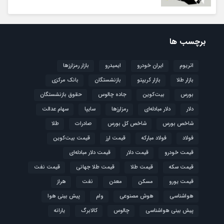
برچسب ها
اتریوم
ایران خودرو
ایمیدرو
بازار رمزارزها
بازار طلا
بازار کریپتو
بازنشستگان
بانک مرکزی
بورس
بیت‌کوین
جاده چالوس
حقوق بازنشستگان
دلار
دلار مبادله‌ای
رمزارزها
سایپا
سهام عدالت
شاخص بورس
شاخص کل بورس
صادرات
طلا
فولاد
فولاد مبارکه
قیمت ارز
قیمت بیت‌کوین
قیمت خودرو
قیمت دلار
قیمت دلار مبادله‌ای
قیمت سکه
قیمت طلا
قیمت طلا جهانی
قیمت نفت
قیمت یورو
مسکن
معدن
نفت
هراز
هواشناسی
هوش مصنوعی
وام
پیش بینی هوا
پیش بینی هواشناسی
چالوس
کالابرگ
یارانه