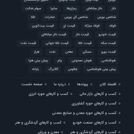
دلار
دلار مبادله‌ای
رمزارزها
سایپا
سهام عدالت
شاخص بورس
شاخص کل بورس
صادرات
طلا
فولاد
فولاد مبارکه
قیمت ارز
قیمت بیت‌کوین
قیمت خودرو
قیمت دلار
قیمت دلار مبادله‌ای
قیمت سکه
قیمت طلا
قیمت طلا جهانی
قیمت نفت
قیمت یورو
مسکن
معدن
نفت
هراز
هواشناسی
هوش مصنوعی
وام
پیش بینی هوا
پیش بینی هواشناسی
چالوس
کالابرگ
یارانه
اقتصاد کلان
پیوندها
درباره ما
صفحه نخست
کسب و کارهای بازار مالی
کسب و کارهای حوزه انرژی
کسب و کارهای حوزه کشاورزی
کسب و کارهای حوزه معدن و صنایع معدنی
کسب و کارهای صنعت خودرو
کسب و کارهای گردشگری و هنر
کسب و کارهای گردشگری و هنر
معدن و ورزش