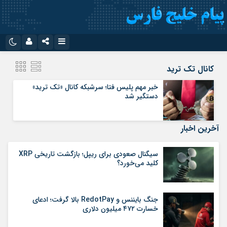
نام کاربری یا نشانی ایمیل
اینستاگرام
تلگرام
کانال تک ترید
سروش
ایتا
خبر مهم پلیس فتا؛ سرشبکه کانال «تک ترید»
دستگیر شد
رمز عبور
آپارات
اپلیکیشن
آخرین اخبار
مرا به خاطر بسپار
سیگنال صعودی برای ریپل؛ بازگشت تاریخی XRP
کلید می‌خورد؟
جنگ بایننس و RedotPay بالا گرفت؛ ادعای
خسارت ۴۷۲ میلیون دلاری