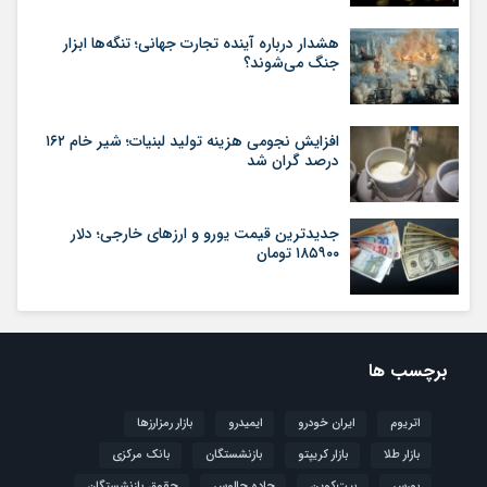
هشدار درباره آینده تجارت جهانی؛ تنگه‌ها ابزار
جنگ می‌شوند؟
افزایش نجومی هزینه تولید لبنیات؛ شیر خام ۱۶۲
درصد گران شد
جدیدترین قیمت یورو و ارزهای خارجی؛ دلار
۱۸۵۹۰۰ تومان
برچسب ها
اتریوم
ایران خودرو
ایمیدرو
بازار رمزارزها
بازار طلا
بازار کریپتو
بازنشستگان
بانک مرکزی
بورس
بیت‌کوین
جاده چالوس
حقوق بازنشستگان