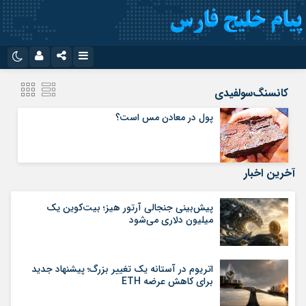
نام کاربری یا نشانی ایمیل
اینستاگرام
تلگرام
کانسنگ‌سولفیدی
سروش
ایتا
پول در معادن مس است؟
رمز عبور
آپارات
اپلیکیشن
آخرین اخبار
مرا به خاطر بسپار
پیش‌بینی جنجالی آرتور هیز؛ بیت‌کوین یک
میلیون دلاری می‌شود
اتریوم در آستانه یک تغییر بزرگ؛ پیشنهاد جدید
برای کاهش عرضه ETH