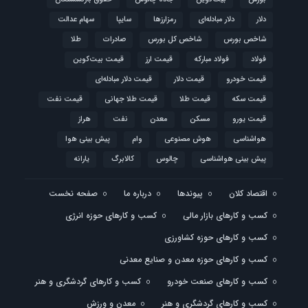
دلار
دلار مبادله‌ای
رمزارزها
سایپا
سهام عدالت
شاخص بورس
شاخص کل بورس
صادرات
طلا
فولاد
فولاد مبارکه
قیمت ارز
قیمت بیت‌کوین
قیمت خودرو
قیمت دلار
قیمت دلار مبادله‌ای
قیمت سکه
قیمت طلا
قیمت طلا جهانی
قیمت نفت
قیمت یورو
مسکن
معدن
نفت
هراز
هواشناسی
هوش مصنوعی
وام
پیش بینی هوا
پیش بینی هواشناسی
چالوس
کالابرگ
یارانه
اقتصاد کلان
پیوندها
درباره ما
صفحه نخست
کسب و کارهای بازار مالی
کسب و کارهای حوزه انرژی
کسب و کارهای حوزه کشاورزی
کسب و کارهای حوزه معدن و صنایع معدنی
کسب و کارهای صنعت خودرو
کسب و کارهای گردشگری و هنر
کسب و کارهای گردشگری و هنر
معدن و ورزش