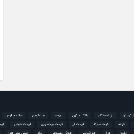
ار کریپتو
بازنشستگان
بانک مرکزی
بورس
بیت‌کوین
جاده چالوس
فولاد
فولاد مبارکه
قیمت ارز
قیمت بیت‌کوین
قیمت خودرو
قیم
نفت
هراز
هواشناسی
هوش مصنوعی
وام
پیش بینی هوا