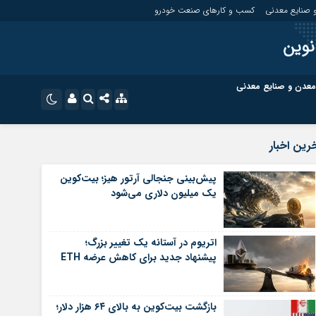
 صنایع معدنی
کسب و کارهای صنعت خودرو
نوین
معدن و صنایع معدنی
ت
کسب و کارهای بازار مالی
نام کاربری یا نشانی ایمیل
اینستاگرام
رین اخبار
تلگرام
ای صنعت خودرو
کسب و کارهای گردشگری و هنر
پیش‌بینی جنجالی آرتور هیز؛ بیت‌کوین
یک میلیون دلاری می‌شود
رمز عبور
سروش
ای گردشگری و هنر
معدن و ورزش
ایتا
اتریوم در آستانه یک تغییر بزرگ؛
مرا به خاطر بسپار
آپارات
پیشنهاد جدید برای کاهش عرضه ETH
اپلیکیشن
بازگشت بیت‌کوین به بالای ۶۴ هزار دلار؛