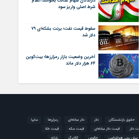
دارندگان سهام عدالت بخوانند؛ اعلام
شرط اصلی واریز سود
سقوط قیمت نفت؛ برنت بشکه‌ای ۷۹
دلار شد
آخرین وضعیت بازار رمزارزها؛ بیت‌کوین
۶۴ هزار دلار ماند
حقوق بازنشستگان
دلار
دلار مبادله‌ای
رمزارزها
سایپا
ت دلار
قیمت دلار مبادله‌ای
قیمت سکه
قیمت طلا
پیش بینی هواشناسی
چالوس
کالابرگ
یارانه