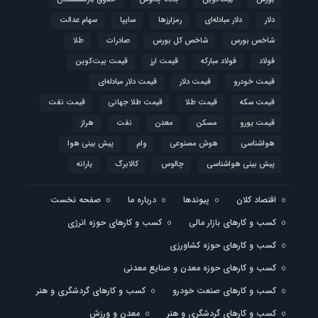
دلار
دلار مبادله‌ای
رمزارزها
سایپا
سهام عدالت
شاخص بورس
شاخص کل بورس
صادرات
طلا
فولاد
فولاد مبارکه
قیمت ارز
قیمت بیت‌کوین
قیمت خودرو
قیمت دلار
قیمت دلار مبادله‌ای
قیمت سکه
قیمت طلا
قیمت طلا جهانی
قیمت نفت
قیمت یورو
مسکن
معدن
نفت
هراز
هواشناسی
هوش مصنوعی
وام
پیش بینی هوا
پیش بینی هواشناسی
چالوس
کالابرگ
یارانه
اقتصاد کلان
پیوندها
درباره ما
صفحه نخست
کسب و کارهای بازار مالی
کسب و کارهای حوزه انرژی
کسب و کارهای حوزه کشاورزی
کسب و کارهای حوزه معدن و صنایع معدنی
کسب و کارهای صنعت خودرو
کسب و کارهای گردشگری و هنر
کسب و کارهای گردشگری و هنر
معدن و ورزش