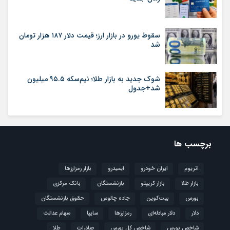
سقوط یورو در بازار ارز؛ قیمت دلار ۱۸۷ هزار تومان
شد
شوک جدید به بازار طلا؛ نیم‌سکه ۹۵.۵ میلیون
شد+جدول
برچسب ها
اتریوم
ایران خودرو
ایمیدرو
بازار رمزارزها
بازار طلا
بازار کریپتو
بازنشستگان
بانک مرکزی
بورس
بیت‌کوین
جاده چالوس
حقوق بازنشستگان
دلار
دلار مبادله‌ای
رمزارزها
سایپا
سهام عدالت
شاخص بورس
شاخص کل بورس
صادرات
طلا