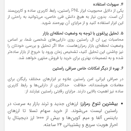
۴. سهولت استفاده
یکی از دلایل محبوبیت ابزار PNL راستین، رابط کاربری ساده و کاربرپسند
آن است. بدون نیاز به هیچ دانش فنی خاصی، می‌توانید به راحتی از
این ابزار استفاده کنید و از مزایای آن بهره‌مند شوید.
۵. تحلیل پرتفوی با توجه به وضعیت لحظه‌ای بازار
محاسبات پی ان ال راستین روی دارایی‌های شخصی شما، بر اساس
وضعیت لحظه‌ای بازار رمزارزهاست. حالا اگر تحلیل و بررسی خودتان را
نیز چاشنی این تحلیل کنید، تشخیص زمان ورود یا خروج از بازار ساده‌تر
شده و به تصمیمات بهتری برای خرید یا فروش منتهی خواهد شد.
۶. بهره از دیگر امکانات خاص صرافی راستین
در صرافی ایرانی امن راستین علاوه بر ابزارهای مختلف رایگان برای
معاملات هوشمندانه، حفاظت حداکثری از دارایی‌ها و رابط کاربری
ساده نیز اهمیت بالایی دارند. مزایای رقابتی راستین عبارتند از:
بیشترین تنوع رمزارز:
ارز‌های جدید و ترند بازار به سرعت در
راستین لیست می‌شوند. از خرید سهام تسلا تا ارز‌های
بایننس آلفا و میم کوین‌ها و بیش از ۱۰۰۰ ارز دیجیتال با
احراز هویت سریع و پشتیبانی ۲۴ ساعته.