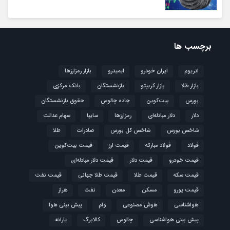
برچسب ها
اتریوم
ایران خودرو
ایمیدرو
بازار رمزارزها
بازار طلا
بازار کریپتو
بازنشستگان
بانک مرکزی
بورس
بیت‌کوین
جاده چالوس
حقوق بازنشستگان
دلار
دلار مبادله‌ای
رمزارزها
سایپا
سهام عدالت
شاخص بورس
شاخص کل بورس
صادرات
طلا
فولاد
فولاد مبارکه
قیمت ارز
قیمت بیت‌کوین
قیمت خودرو
قیمت دلار
قیمت دلار مبادله‌ای
قیمت سکه
قیمت طلا
قیمت طلا جهانی
قیمت نفت
قیمت یورو
مسکن
معدن
نفت
هراز
هواشناسی
هوش مصنوعی
وام
پیش بینی هوا
پیش بینی هواشناسی
چالوس
کالابرگ
یارانه