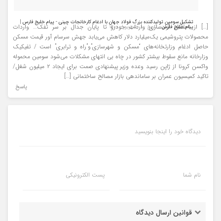
تشکیل سومین تولیدکننده بزرگ فولاد جهان با ادغام کارخانجات چینی - پیام خلیج فارس |
[…] از احتمال آزادسازی واردات خودرو تا پایان جدال بر سر تفک… واردات
پیام خلیج فارس
- تاریخ : ۱ - شهریور - ۱۴۰۰
محصولات پتروشیمی یک‌میلیارد دلار کاهش می‌یابد جهش سرسام آور قیمت‌ مسکن
حاصل ادغام وزارتخانه‌های “مسکن و شهرسازی”و”راه و ترابری” است / تفیکیک
وزارخانه مانع سقوط بیشتر کشور در چاه بی انتهای مشکلات می‌شود سومین محموله
واکسن کرونا از ژاپن رسید وعده وزیر پیشنهادی صمت برای ایجاد ۲ میلیون شغل/
تاکید کمیسیون عمران بر ساماندهی بازار مصالح ساختمانی […]
پاسخ
دیدگاه خود را اینجا بنویسید
نام شما
پست الکترونیکی
قوانین ارسال دیدگاه