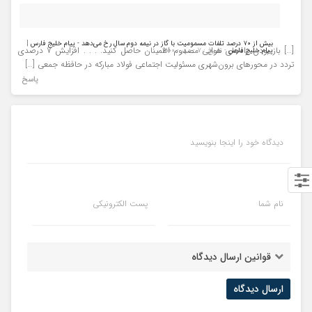
بیش از ۷۰ درصد تلفات مسمومیت با گاز در نیمه دوم سال رخ می‌دهد - پیام خلیج فارس |
[…] باز بودن راه‌های هوایی مصدوم اطمینان حاصل کنید. . . . افزایش ۷ درصدی
پیام خلیج فارس
- تاریخ : ۷ - مهر - ۱۴۰۰
تردد در محورهای برون‌شهری مسئولیت اجتماعی فولاد مبارکه در حافظه جمعی […]
پاسخ
دیدگاه خود را اینجا بنویسید
نام شما
پست الکترونیکی
قوانین ارسال دیدگاه