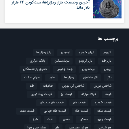
آخرین وضعیت بازار رمزارزها؛ بیت‌کوین ۶۴ هزار
دلار ماند
برچسب ها
اتریوم
ایران خودرو
ایمیدرو
بازار رمزارزها
بازار طلا
بازار کریپتو
بازنشستگان
بانک مرکزی
بورس
بیت‌کوین
جاده چالوس
حقوق بازنشستگان
دلار
دلار مبادله‌ای
رمزارزها
سایپا
سهام عدالت
شاخص بورس
شاخص کل بورس
صادرات
طلا
فولاد
فولاد مبارکه
قیمت ارز
قیمت بیت‌کوین
قیمت خودرو
قیمت دلار
قیمت دلار مبادله‌ای
قیمت سکه
قیمت طلا
قیمت طلا جهانی
قیمت نفت
قیمت یورو
مسکن
معدن
نفت
هراز
هواشناسی
هوش مصنوعی
وام
پیش بینی هوا