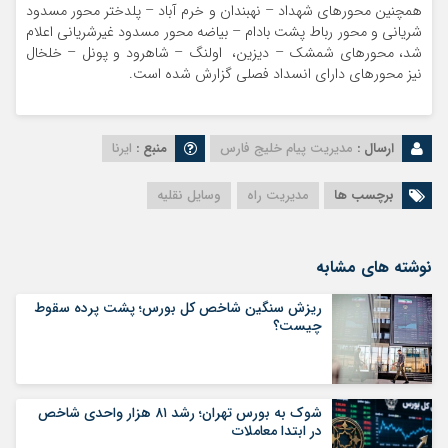
همچنین محورهای شهداد – نهبندان و خرم آباد – پلدختر محور مسدود
شریانی و محور رباط پشت بادام – بیاضه محور مسدود غیرشریانی اعلام
شد، محورهای شمشک – دیزین، اولنگ – شاهرود و پونل – خلخال
نیز محورهای دارای انسداد فصلی گزارش شده است.
ارسال :
مدیریت پیام خلیج فارس
منبع :
ایرنا
برچسب ها
مدیریت راه
وسایل نقلیه
نوشته های مشابه
ریزش سنگین شاخص کل بورس؛ پشت پرده سقوط
چیست؟
شوک به بورس تهران؛ رشد ۸۱ هزار واحدی شاخص
در ابتدا معاملات