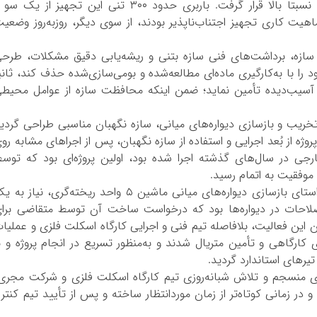
مشکلات طراحی و کیفیت بتن، در سطح ریسک نسبتا بالا قرار گرفت. باربری حدود ۳۰۰ تنی این تجهیز از یک 
هیت کاری تجهیز اجتناب‌ناپذیر بودند، از سوی دیگر، روزبه‌روز وضعی
ق سازه، برداشت‌های فنی سازه بتنی و ریشه‌یابی دقیق مشکلات، طرح
را با به‌کارگیری ماده‌ای مطالعه‌شده و بومی‌سازی‌شده حذف کند، ثانی
اط آسیب‌دیده تأمین نماید؛ ضمن اینکه محافظت سازه از عوامل محیط
م تخریب و بازسازی دیواره‌های میانی، سازه نگهبان مناسبی طراحی گردی
ژه از بُعد اجرایی و استفاده از سازه نگهبان، پس از اجراهای مشابه رو
ی در سال‌های گذشته اجرا شده بود، اولین پروژه‌ای بود که توس
وفقیت به اتمام رسید.
رئیس کارگاه اسکلت فلزی نیز در ادامه افزود: در راستای بازسازی دیواره‌های میانی ماشین ۵ واحد ریخته‌گری، نیاز 
 ۳۲ تن جهت انجام اصلاحات در دیواره‌ها بود که درخواست ساخت آن توسط متقاضی برا
ن این فعالیت، بلافاصله تیم فنی و اجرایی کارگاه اسکلت فلزی و عملیا
ارگاهی و تأمین متریال شدند و به‌منظور تسریع در انجام پروژه و ب
یرهای استاندارد گردید.
ریزی منسجم و تلاش شبانه‌روزی تیم کارگاه اسکلت فلزی و شرکت مجری
در زمانی کوتاه‌تر از زمان موردانتظار ساخته و پس از تأیید تیم کنتر