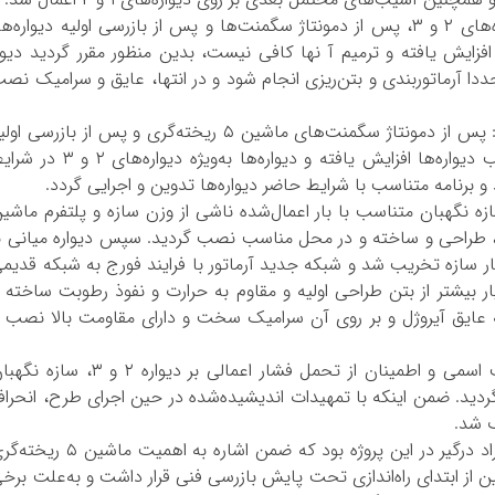
محمدحسین خرمی تصریح کرد: در خصوص دیواره‌های ۲ و ۳، پس از دمونتاژ سگمنت‌ها و پس از بازرسی اولیه دیواره‌ه
ش یافته و ترمیم آ نها کافی نیست، بدین منظور مقرر گردید دیوا
 آرماتوربندی و بتن‌ریزی انجام شود و در انتها، عایق و سرامیک نص
تکنسین اجرای پروژه‌های فولادسازی نیز یادآور شد: پس از دمونتاژ سگمنت‌های ماشین ۵ ریخته‌گری و پس از بازرسی ا
دیواره‌ها مشخص گردید که شدت تخریب و آسیب دیواره‌ها افزایش یافته و دیواره‌ها به‌ویژه دیواره‌های 
 و برنامه متناسب با شرایط حاضر دیواره‌ها تدوین و اجرایی گردد.
 نگهبان متناسب با بار اعمال‌شده ناشی از وزن سازه و پلتفرم ماشی
یواره ۲ و ۳ اعمال می‌گردید، طراحی و ساخته و در محل مناسب نصب گردید. سپس دیواره میانی ب
 سازه تخریب شد و شبکه جدید آرماتور با فرایند فورج به شبکه قدیم
بیشتر از بتن طراحی اولیه و مقاوم به حرارت و نفوذ رطوبت ساخته 
ایه عایق آیروژل و بر روی آن سرامیک سخت و دارای مقاومت بالا نصب 
وی افزود: پس از رسیدن بتن دیواره‌ها به مقاومت اسمی و اطمینان از تحمل فشار اعمالی بر دیواره ۲ و ۳، س
ی گردید. ضمن اینکه با تمهیدات اندیشیده‌شده در حین اجرای طرح، انحرا
ف شد.
رئیس بازرسی جراثقال‌ها و سازه‌ها یکی دیگر از افراد درگیر در این پروژه بود که ضمن اشاره به اهمیت ماش
ن از ابتدای راه‌اندازی تحت پایش بازرسی فنی قرار داشت و به‌علت برخ