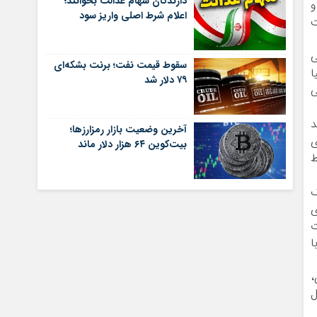
دارندگان سهام عدالت بخوانند؛
سو و
اعلام شرط اصلی واریز سود
ت
ی
سقوط قیمت نفت؛ برنت بشکه‌ای
ا
۷۹ دلار شد
ی
د
آخرین وضعیت بازار رمزارزها؛
ی
بیت‌کوین ۶۴ هزار دلار ماند
ط
به یک
ی
ت
ا
،
ل