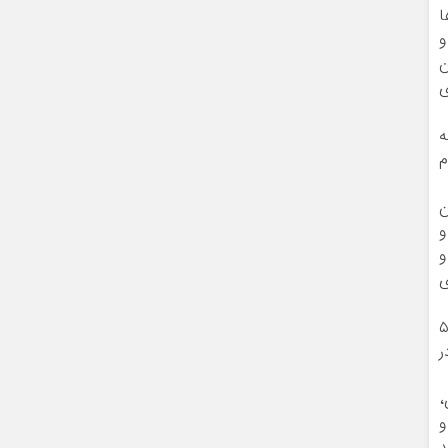
ا
و
ن
وزی
ک به
نجام
ن
و
و
ی
ادی افزود: درمجموع با انجام این شات‌دان بلندمدت، ریسک موجود بر روی سازه حذف شد و ماشین ۵
ر
،
و
د