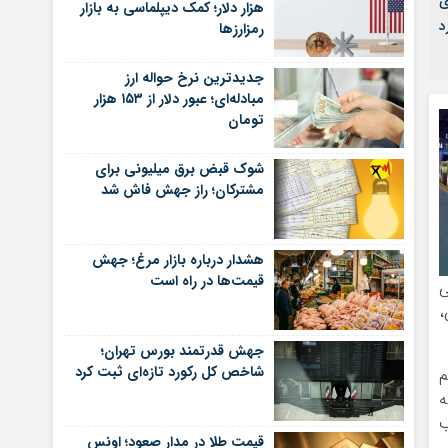
ی
هزار دلار؛ کمک دیپلماسی به بازار
د
رمزارزها
جدیدترین نرخ حواله ارز
مبادله‌ای؛ عبور دلار از ۱۵۳ هزار
تومان
شوک قبض برق میلیونی برای
مشترکان؛ راز جهش فاش شد
هشدار درباره بازار مرغ؛ جهش
قیمت‌ها در راه است
ی
،
جهش قدرتمند بورس تهران؛
شاخص کل رکورد تازه‌ای ثبت کرد
م
ه
ب
قیمت طلا در مدار صعود؛ اونس