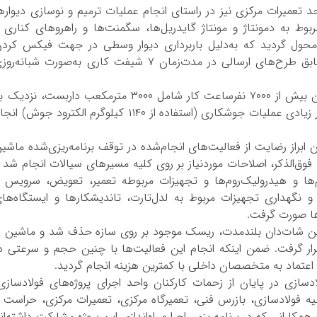
 تعمیرات مرکزی نیز در راستای انجام عملیات ‌ترمیم و نوسازی دیواره
بوط به دمونتاژ و مونتاژ گایدریل‌ها، سگمنت‌ها و راهروهای کناری 
حول گردید که به‌دلیل باربرداری دیوار وسطی در جهت فیکس کرد
ستون‌های اصلی، عملیات نصب سازه نگهبان مطابق طرح‌های ارسالی در مدت‌زمان ۷ شیفت کاری به‌صورت شبانه‌ر
بهنام مهدی‌پور ادامه داد: جهت نصب سازه نگهبان بیش از ۷۰۰۰ نفرساعت کار شامل ۳۰۰۰ مترمکعب داربست، نزدی
۴۸ تن مونتاژ در بخش اسکلت فلزی و حجم بسیار زیادی عملیات جوشکاری (استفاده از ۱۱۴۰ کیلوگرم الکترود جوش) ا
ی مداوم نیز ضمن ابراز رضایت از فعالیت‌های انجام‌شده در توقف برنامه‌ریزی‌شده ماشی
ای فوق‌الذکر، اصلاحات موردنیاز بر روی کلیه مسیرهای سیالات انجام شد 
‌ها و هیدرولیک‌روم‌ها و تجهیزات مربوطه تعمیر، تعویض، سرویس 
و نگهداری تجهیزات مربوط به لدل‌تارت، تاندیشکارها و ایستگاه‌ها
‌ها صورت گرفت.
محمد فخری فخرآب
ید قرار گرفت. ضمن اینکه انجام این فعالیت‌ها با چنین حجم و سرعتی د
اعتماد به متخصصان داخلی با کمترین هزینه انجام گردید.
دسازی در پایان از زحمات کارکنان واحد اجرای پروژه‌های فولادسازی
حیه فولادسازی، بازرس فنی، تعمیرگاه مرکزی، تعمیرات مرکزی، حراست 
رانی که در برنامه‌ریزی، اجرا و راه‌اندازی این پروژه مشارکت داشته‌ان