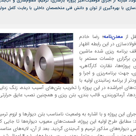
اد مبارکه از اجرای موفقیت‌آمیز پروژه بازسازی، ترمیم، مقاوم‌سازی و آب‌بند
۵ ریخته‌گری ناحیه فولادسازی با بهره‌گیری از توان و دانش فنی متخصصان داخلی با رعایت کامل موار
ل از
معدن‌نامه
؛
رضا خادم
ولادسازی در این رابطه اظهار
وقف برنامه ریزی شده ماشین
ن برگزاری جلسات مستمر با
پروژه‌ها، نظارت کارگاهی،
ی، جهت برنامه‌ریزی و اجرا و
تر از برنامه زمانبندی اولیه با
‌های اجراشده در این پروژه را تخریب بتن‌های آسیب دیده، زنگ زدای
دها، آرماتوربندی، قالب بندی، بتن ریزی و همچنین نصب عایق حرارتی
ای این پروژه و با اشاره به وضعیت نامناسب بتن دیوارها و لزوم ترمی
ود: مطابق طرح اولیه این پروژه، قسمت‌های معیوب دیواره‌ها تا جایی ک
 دیواره‌های مذکور ترمیم و آب‌بندی گردید. بعد از آن، لایه‌های مناس
 آسیب‌های محتمل بعدی بر روی دیواره‌های ۱ و ۴ اعمال شد.