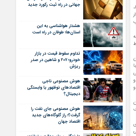
جهانی در راه ثبت رکورد جدید
ا،
ر
ب
هشدار هواشناسی به این
استان‌ها؛ طوفان در راه است
ولیه
۲ و ۳ در شرایط
تداوم سقوط قیمت در بازار
ن
خودرو؛ ۲۰۷ و شاهین در صدر
ا
ریزش
ی
و
هوش مصنوعی ناجی
و
اقتصادهای نوظهور یا وابستگی
دیجیتال؟
ازه نگهبان
ف
هوش مصنوعی جای نفت را
گرفت؟؛ راز گلوگاه‌های جدید
اقتصاد جهان
ین ۵ ریخته‌گری
ی