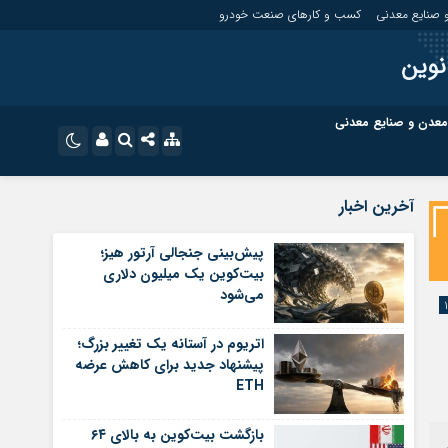
 صنایع معدنی
کسب و کارهای صنعت خودرو
نوین
معدن و صنایع معدنی
ت
کسب و کارهای بازار مالی
نام کاربری یا نشانی ایمیل
اینستاگرام
آخرین اخبار
تلگرام
ای صنعت خودرو
کسب و کارهای گردشگری و هنر
پیش‌بینی جنجالی آرتور هیز؛
بیت‌کوین یک میلیون دلاری
رمز عبور
سروش
می‌شود
ای گردشگری و هنر
معدن و ورزش
ایتا
اتریوم در آستانه یک تغییر بزرگ؛
مرا به خاطر بسپار
آپارات
پیشنهاد جدید برای کاهش عرضه
ETH
اپلیکیشن
بازگشت بیت‌کوین به بالای ۶۴