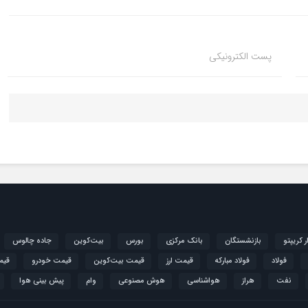
پست الکترونیکی
ار کریپتو
بازنشستگان
بانک مرکزی
بورس
بیت‌کوین
جاده چالوس
فولاد
فولاد مبارکه
قیمت ارز
قیمت بیت‌کوین
قیمت خودرو
قیم
نفت
هراز
هواشناسی
هوش مصنوعی
وام
پیش بینی هوا