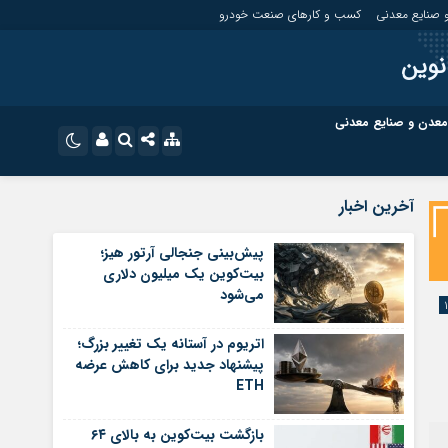
 صنایع معدنی
کسب و کارهای صنعت خودرو
نوین
معدن و صنایع معدنی
ت
کسب و کارهای بازار مالی
نام کاربری یا نشانی ایمیل
اینستاگرام
آخرین اخبار
تلگرام
ای صنعت خودرو
کسب و کارهای گردشگری و هنر
پیش‌بینی جنجالی آرتور هیز؛
بیت‌کوین یک میلیون دلاری
رمز عبور
سروش
می‌شود
ای گردشگری و هنر
معدن و ورزش
ایتا
اتریوم در آستانه یک تغییر بزرگ؛
مرا به خاطر بسپار
آپارات
پیشنهاد جدید برای کاهش عرضه
ETH
اپلیکیشن
بازگشت بیت‌کوین به بالای ۶۴