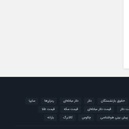
حقوق بازنشستگان
دلار
دلار مبادله‌ای
رمزارزها
سایپا
ت دلار
قیمت دلار مبادله‌ای
قیمت سکه
قیمت طلا
پیش بینی هواشناسی
چالوس
کالابرگ
یارانه