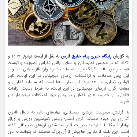
به گزارش
پایگاه خبری پیام خلیج فارس
به نقل از ایسنا؛
لوایح ۴۴۷۴ و
۱۵۷۶ که در مجلس نمایندگان و سنای ایالتی تگزاس تصویب و توسط
فرماندار این ایالت- گریگ ابوت- امضا شده بود وارد فاز اجرایی شد و از
این پس معاملات و تراکنشات ارزهای دیجیتالی در این ایالت، تابع
قوانین تجاری خواهد بود. این بدان معنا است که سرمایه گذاران و
معامله گران ارزهای دیجیتالی در این ایالت، به شرط رعایت الزامات
قانونی، از حمایت های قضایی در زمان بروز اختلافات برخوردار می
شوند.
با افزایش مقبولیت ارزهای دیجیتالی، نهادهای ناظر به دنبال قانون
گذاری این حوزه هستند. گری گنسلر- رییس کمیسیون بورس و اوراق
بهادار آمریکا- با اشاره به ضرورت قانونمند شدن ارزهای دیجیتالی گفته
است: این طبقه از دارایی ها بیش از آن بزرگ هستند که بتوانند به دور