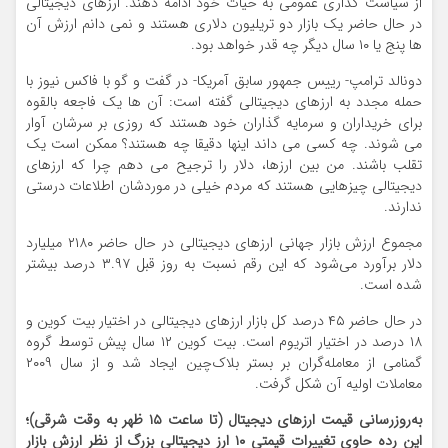
از سیاست گذاری عمومی به حیات خود ادامه دهند. ارزهای دیجیتالی
در حال حاضر یک بازار دو تریلیون دلاری هستند و نمی دانم ارزش آن
ها پنج یا ۱۰ سال دیگر چه قدر خواهد بود.
دونالد ترامپ- رییس جمهور سابق آمریکا- در گفت و گو با فاکس نیوز با
حمله مجدد به ارزهای دیجیتالی گفته است: آن ها یک فاجعه بالقوه
برای خریداران و سرمایه گذاران خود هستند که روزی بر سرشان آوار
می شوند. چه کسی می داند اینها دقیقا چه هستند؟ ممکن است یک
تقلب باشند. من بین ارزها، دلار را ترجیح می دهم چرا که ارزهای
دیجیتالی چیزهایی هستند که مردم خیلی در موردشان اطلاعات درستی
ندارند.
مجموع ارزش بازار جهانی ارزهای دیجیتالی در حال حاضر ۲۱۸۰ میلیارد
دلار برآورد می‌شود که این رقم نسبت به روز قبل ۳.۹۷ درصد بیشتر
شده است.
در حال حاضر ۴۵ درصد کل بازار ارزهای دیجیتالی در اختیار بیت کوین و
۱۸ درصد در اختیار اتریوم است. بیت‌ کوین ۱۲ سال پیش توسط گروه
گمنامی از معامله‌گران بر بستر بلاک‌چین ایجاد شد و از سال ۲۰۰۹
معاملات اولیه آن شکل گرفت.
به‌روزرسانی قیمت ارزهای دیجیتال (تا ساعت ۱۵ ظهر به وقت شرقی)؛
این رده حاوی تغییرات قیمتی ۱۰ ارز دیجیتالی بزرگ از نظر ارزش بازار