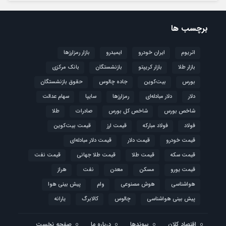
برچسب ها
اتریوم
ایران خودرو
ایمیدرو
بازار رمزارزها
بازار طلا
بازار کریپتو
بازنشستگان
بانک مرکزی
بورس
بیت‌کوین
جاده چالوس
حقوق بازنشستگان
دلار
دلار مبادله‌ای
رمزارزها
سایپا
سهام عدالت
شاخص بورس
شاخص کل بورس
صادرات
طلا
فولاد
فولاد مبارکه
قیمت ارز
قیمت بیت‌کوین
قیمت خودرو
قیمت دلار
قیمت دلار مبادله‌ای
قیمت سکه
قیمت طلا
قیمت طلا جهانی
قیمت نفت
قیمت یورو
مسکن
معدن
نفت
هراز
هواشناسی
هوش مصنوعی
وام
پیش بینی هوا
پیش بینی هواشناسی
چالوس
کالابرگ
یارانه
اقتصاد کلان
پیوندها
درباره ما
صفحه نخست