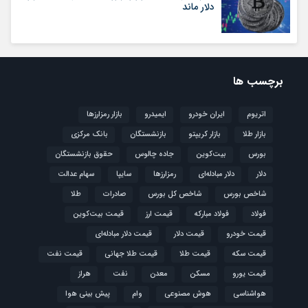
دلار ماند
برچسب ها
اتریوم
ایران خودرو
ایمیدرو
بازار رمزارزها
بازار طلا
بازار کریپتو
بازنشستگان
بانک مرکزی
بورس
بیت‌کوین
جاده چالوس
حقوق بازنشستگان
دلار
دلار مبادله‌ای
رمزارزها
سایپا
سهام عدالت
شاخص بورس
شاخص کل بورس
صادرات
طلا
فولاد
فولاد مبارکه
قیمت ارز
قیمت بیت‌کوین
قیمت خودرو
قیمت دلار
قیمت دلار مبادله‌ای
قیمت سکه
قیمت طلا
قیمت طلا جهانی
قیمت نفت
قیمت یورو
مسکن
معدن
نفت
هراز
هواشناسی
هوش مصنوعی
وام
پیش بینی هوا