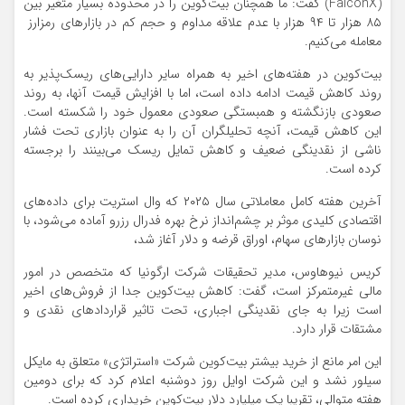
(FalconX) گفت: ما همچنان بیت‌کوین را در محدوده بسیار متغیر بین
۸۵ هزار تا ۹۴ هزار با عدم علاقه مداوم و حجم کم در بازارهای رمزارز
معامله می‌کنیم.
بیت‌کوین در هفته‌های اخیر به همراه سایر دارایی‌های ریسک‌پذیر به
روند کاهش قیمت ادامه داده است، اما با افزایش قیمت آنها، به روند
صعودی بازنگشته و همبستگی صعودی معمول خود را شکسته است.
این کاهش قیمت، آنچه تحلیلگران آن را به عنوان بازاری تحت فشار
ناشی از نقدینگی ضعیف و کاهش تمایل ریسک می‌بینند را برجسته
کرده است.
آخرین هفته کامل معاملاتی سال ۲۰۲۵ که وال استریت برای داده‌های
اقتصادی کلیدی موثر بر چشم‌انداز نرخ بهره فدرال رزرو آماده می‌شود، با
نوسان بازارهای سهام، اوراق قرضه و دلار آغاز شد،
کریس نیوهاوس، مدیر تحقیقات شرکت ارگونیا که متخصص در امور
مالی غیرمتمرکز است، گفت: کاهش بیت‌کوین جدا از فروش‌های اخیر
است زیرا به جای نقدینگی اجباری، تحت تاثیر قراردادهای نقدی و
مشتقات قرار دارد.
این امر مانع از خرید بیشتر بیت‌کوین شرکت «استراتژی» متعلق به مایکل
سیلور نشد و این شرکت اوایل روز دوشنبه اعلام کرد که برای دومین
هفته متوالی، تقریبا یک میلیارد دلار بیت‌کوین خریداری کرده است.