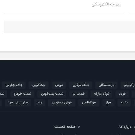
پست الکترونیکی
ار کریپتو
بازنشستگان
بانک مرکزی
بورس
بیت‌کوین
جاده چالوس
فولاد
فولاد مبارکه
قیمت ارز
قیمت بیت‌کوین
قیمت خودرو
قیم
نفت
هراز
هواشناسی
هوش مصنوعی
وام
پیش بینی هوا
درباره ما
صفحه نخست