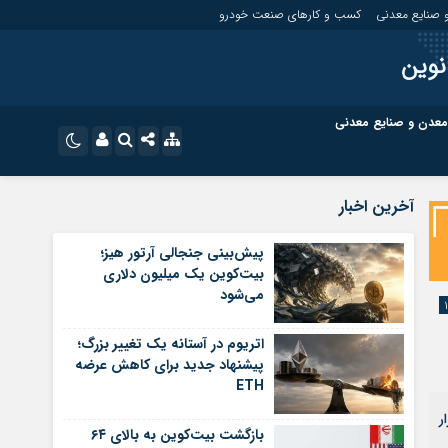
 صنایع معدنی
کسب و کارهای صنعت خودرو
نوین
معدن و صنایع معدنی
ت
کسب و کارهای بازار مالی
نام کاربری یا نشانی ایمیل
اینستاگرام
آخرین اخبار
تلگرام
ای صنعت خودرو
کسب و کارهای گردشگری و هنر
پیش‌بینی جنجالی آرتور هیز؛
بیت‌کوین یک میلیون دلاری
رمز عبور
سروش
می‌شود
ای گردشگری و هنر
معدن و ورزش
ایتا
اتریوم در آستانه یک تغییر بزرگ؛
مرا به خاطر بسپار
آپارات
پیشنهاد جدید برای کاهش عرضه
ETH
اپلیکیشن
ر
بازگشت بیت‌کوین به بالای ۶۴