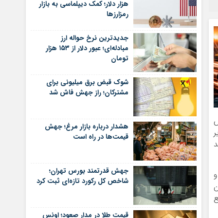
هزار دلار؛ کمک دیپلماسی به بازار
رمزارزها
جدیدترین نرخ حواله ارز
مبادله‌ای؛ عبور دلار از ۱۵۳ هزار
تومان
شوک قبض برق میلیونی برای
مشترکان؛ راز جهش فاش شد
یش
هشدار درباره بازار مرغ؛ جهش
ر
قیمت‌ها در راه است
د
جهش قدرتمند بورس تهران؛
تو اهمیت دارد؟ برخی تحلیلگران معتقدند جهش‌های بزرگ قیمت مس در سال‌های ۲۰۱۷ و
شاخص کل رکورد تازه‌ای ثبت کرد
ن
ع
قیمت طلا در مدار صعود؛ اونس