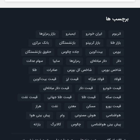
برچسب ها
اتریوم
ایران خودرو
ایمیدرو
بازار رمزارزها
بازار طلا
بازار کریپتو
بازنشستگان
بانک مرکزی
بورس
بیت‌کوین
جاده چالوس
حقوق بازنشستگان
دلار
دلار مبادله‌ای
رمزارزها
سایپا
سهام عدالت
شاخص بورس
شاخص کل بورس
صادرات
طلا
فولاد
فولاد مبارکه
قیمت ارز
قیمت بیت‌کوین
قیمت خودرو
قیمت دلار
قیمت دلار مبادله‌ای
قیمت سکه
قیمت طلا
قیمت طلا جهانی
قیمت نفت
قیمت یورو
مسکن
معدن
نفت
هراز
هواشناسی
هوش مصنوعی
وام
پیش بینی هوا
پیش بینی هواشناسی
چالوس
کالابرگ
یارانه