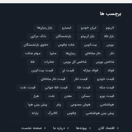
برچسب ها
اتریوم
ایران خودرو
ایمیدرو
بازار رمزارزها
بازار طلا
بازار کریپتو
بازنشستگان
بانک مرکزی
بورس
بیت‌کوین
جاده چالوس
حقوق بازنشستگان
دلار
دلار مبادله‌ای
رمزارزها
سایپا
سهام عدالت
شاخص بورس
شاخص کل بورس
صادرات
طلا
فولاد
فولاد مبارکه
قیمت ارز
قیمت بیت‌کوین
قیمت خودرو
قیمت دلار
قیمت دلار مبادله‌ای
قیمت سکه
قیمت طلا
قیمت طلا جهانی
قیمت نفت
قیمت یورو
مسکن
معدن
نفت
هراز
هواشناسی
هوش مصنوعی
وام
پیش بینی هوا
پیش بینی هواشناسی
چالوس
کالابرگ
یارانه
اقتصاد کلان
پیوندها
درباره ما
صفحه نخست