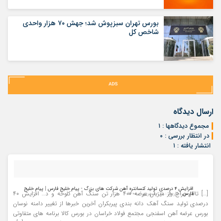
بورس تهران سبزپوش شد؛ جهش ۷۰ هزار واحدی
شاخص کل
ارسال دیدگاه
مجموع دیدگاهها : ۱
در انتظار بررسی : ۰
انتشار یافته : ۱
افزایش ۴ درصدی تولید کنسانتره آهن شرکت های بزرگ - پیام خلیج فارس | پیام خلیج
[…] تالار حراج باز میزبان عرضه ۴۰۰ هزار تن سنگ آهن کلوخه و د… افزایش ۴۰
فارس
- تاریخ : ۲۱ - شهریور - ۱۴۰۰
درصدی تولید سنگ آهک دانه بندی پیربکران آخرین خبرها از تغییر دامنه نوسان
بورس عرضه آهن اسفنجی مجتمع فولاد خراسان در بورس کالا برنامه های متفاوتی