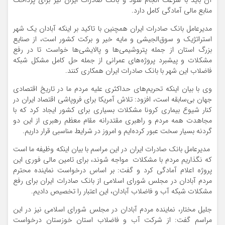
آن باید با سرعت انجام شود و بانک صادرات ایران نیز برای پرداخت
منابع مالی آمادگی کامل دارد.
مدیرعامل بانک صادرات ایران همچنین با تاکید بر اینکه آبادان یک شهر
استراتژیک و سوق‌الجیشی و مایه خیر و برکت کشور است، از صنایع
بزرگ استان از جمله پتروشیمی‌ها و پالایشی‌ها خواست تا در رفع
مشکلات و پیشبرد پروژه‌های عمرانی از جمله حل کامل مشکل شبکه
فاضلاب این شهر با بانک صادرات ایران همکاری کنند.
وی با بیان اینکه تحریم‌های حداکثری علیه مردم ما در تاریخ اقتصادی
جهان بی‌سابقه است، افزود: تلاش آمریکا برای فروپاشی اقتصاد ایران در
کنار شیوع بیماری کرونا مشکلات بسیاری برای کشور ایجاد کرد که با
مجاهدت همه مردم و راهبری مقتدرانه مقام معظم رهبری از این دو
گردنه بسیار سخت عبور کرده‌ایم و امروز در شرایط مناسبی قرار داریم.
مدیرعامل بانک صادرات ایران در این مراسم با بیان اینکه وظیفه ما است
که نگذاریم مردم با مشکلات مواجه شوند، برای تامین مالی فوری این
پروژه اعلام آمادگی کرد و گفت: بر اساس درخواست نماینده محترم
مردم آبادان در مجلس شورای اسلامی از بانک صادرات ایران برای رفع
مشکلات شبکه آب و فاضلاب آبادان، این اعتبار را تخصیص دادیم.
جلیل مختار، نماینده مردم آبادان در مجلس شورای اسلامی نیز در این
مراسم گفت: از شرکت آب و فاضلاب استان خوزستان درخواست