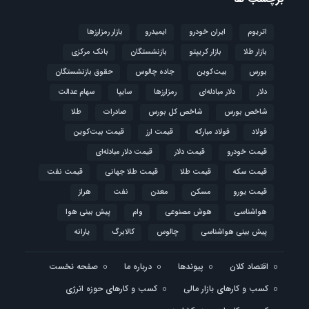
اتریوم
ایران خودرو
ایمیدرو
بازار رمزارزها
بازار طلا
بازار کریپتو
بازنشستگان
بانک مرکزی
بورس
بیت‌کوین
جاده چالوس
حقوق بازنشستگان
دلار
دلار مبادله‌ای
رمزارزها
سایپا
سهام عدالت
شاخص بورس
شاخص کل بورس
صادرات
طلا
فولاد
فولاد مبارکه
قیمت ارز
قیمت بیت‌کوین
قیمت خودرو
قیمت دلار
قیمت دلار مبادله‌ای
قیمت سکه
قیمت طلا
قیمت طلا جهانی
قیمت نفت
قیمت یورو
مسکن
معدن
نفت
هراز
هواشناسی
هوش مصنوعی
وام
پیش بینی هوا
پیش بینی هواشناسی
چالوس
کالابرگ
یارانه
اقتصاد کلان
پیوندها
درباره ما
صفحه نخست
کسب و کارهای بازار مالی
کسب و کارهای حوزه انرژی