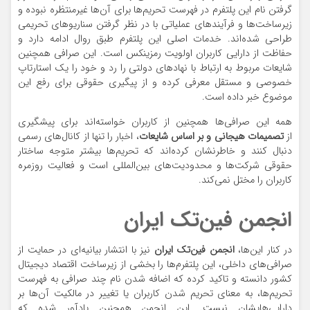
گرفتن نام این پلتفرم در فهرست تحریم‌ها برای آن‌ها غیرمنتظره نبوده و
زیرساخت‌ها و فرآیندهای عملیاتی با در نظر گرفتن سناریوهای تحریمی
طراحی شده‌اند. خدمات اصلی این پلتفرم طبق روال ادامه دارد و
حفاظت از دارایی کاربران اولویت رمزینکس است. این صرافی همچنین
شایعات مربوط به ارتباط با نهادهای دولتی را رد و خود را یک استارتاپ
خصوصی و مستقل معرفی کرده و از پیگیری حقوقی برای رفع این
موضوع خبر داده است.
همه این صرافی‌ها همچنین از کاربران خواسته‌اند برای پیشگیری
از
تصمیمات هیجانی و بر اساس شایعات
، اخبار را تنها از کانال‌های رسمی
دنبال کنند و خاطرنشان کرده‌اند که تحریم‌ها بیشتر متوجه ساختار
حقوقی شرکت‌ها و محدودیت‌های بین‌المللی است و فعالیت روزمره
کاربران را مختل نمی‌کند.
انجمن فین‌تک ایران
در کنار این‌ها،
انجمن فین‌تک ایران
نیز با انتشار بیانیه‌ای در حمایت از
صرافی‌های داخلی، این پلتفرم‌ها را بخشی از زیرساخت اقتصاد دیجیتال
کشور دانسته و تاکید کرده که اضافه شدن نام چند صرافی به فهرست
تحریم‌ها، به معنای تحریم شدن کاربران یا تغییر در مالکیت آن‌ها بر
دارایی‌هایشان نیست. این انجمن همچنین یادآور شده که