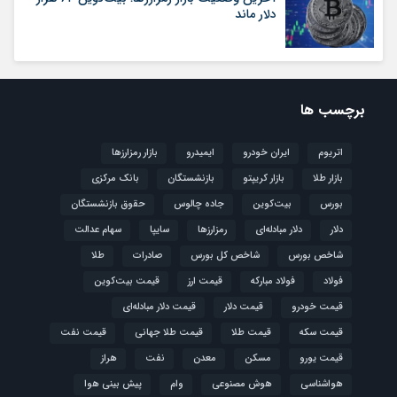
دلار ماند
برچسب ها
اتریوم
ایران خودرو
ایمیدرو
بازار رمزارزها
بازار طلا
بازار کریپتو
بازنشستگان
بانک مرکزی
بورس
بیت‌کوین
جاده چالوس
حقوق بازنشستگان
دلار
دلار مبادله‌ای
رمزارزها
سایپا
سهام عدالت
شاخص بورس
شاخص کل بورس
صادرات
طلا
فولاد
فولاد مبارکه
قیمت ارز
قیمت بیت‌کوین
قیمت خودرو
قیمت دلار
قیمت دلار مبادله‌ای
قیمت سکه
قیمت طلا
قیمت طلا جهانی
قیمت نفت
قیمت یورو
مسکن
معدن
نفت
هراز
هواشناسی
هوش مصنوعی
وام
پیش بینی هوا