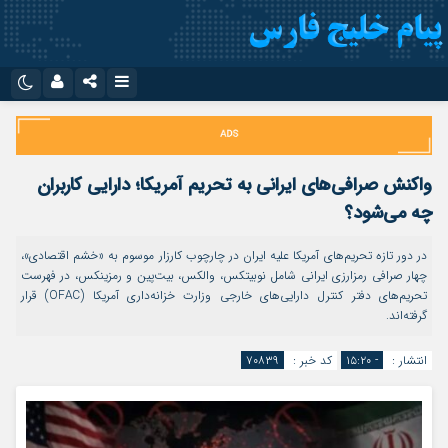
نام کاربری یا نشانی ایمیل
اینستاگرام
تلگرام
سروش
ایتا
واکنش صرافی‌های ایرانی به تحریم آمریکا؛ دارایی کاربران
رمز عبور
آپارات
اپلیکیشن
چه می‌شود؟
در دور تازه تحریم‌های آمریکا علیه ایران در چارچوب کارزار موسوم به «خشم اقتصادی»،
چهار صرافی رمزارزی ایرانی شامل نوبیتکس، والکس، بیت‌پین و رمزینکس، در فهرست
مرا به خاطر بسپار
تحریم‌های دفتر کنترل دارایی‌های خارجی وزارت خزانه‌داری آمریکا (OFAC) قرار
گرفته‌اند.
انتشار :
- ۱۵:۲۰
کد خبر :
۷۰۸۳۹