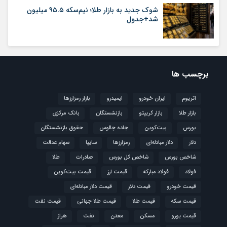
شوک جدید به بازار طلا؛ نیم‌سکه ۹۵.۵ میلیون
شد+جدول
برچسب ها
اتریوم
ایران خودرو
ایمیدرو
بازار رمزارزها
بازار طلا
بازار کریپتو
بازنشستگان
بانک مرکزی
بورس
بیت‌کوین
جاده چالوس
حقوق بازنشستگان
دلار
دلار مبادله‌ای
رمزارزها
سایپا
سهام عدالت
شاخص بورس
شاخص کل بورس
صادرات
طلا
فولاد
فولاد مبارکه
قیمت ارز
قیمت بیت‌کوین
قیمت خودرو
قیمت دلار
قیمت دلار مبادله‌ای
قیمت سکه
قیمت طلا
قیمت طلا جهانی
قیمت نفت
قیمت یورو
مسکن
معدن
نفت
هراز