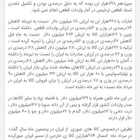
سیزدهم ۷۹۸هزار تن بوده که به دلیل درصدی بودن و تکمیل نشدن
اسناد قطعی ترخیص در آمار واردات قطعی اعلام نمی شود.
امارات با ۳۶۸هزار تن به ارزش ۷۱۱ میلیون دلار نسبت به تیرماه کاهش
۷۶درصدی در وزن و ۵۳درصدی در ارزش واردات قطعی داشته است ،
چین با ۱۲۷هزارتن کالا به ارزش ۴۷۶ میلیون دلار نسبت به ماه قبل
کاهش ۶۲درصدی در وزن و ۵۶درصدی در ارزش را تجربه کرده است ،
ترکیه با ۲۶۲هزار تن کالا به ارزش ۲۸۱ میلیون دلار کاهش ۳۸ درصدی در
وزن و ۴۲ درصدی در ارزش صادرات به ایران را نسبت به تیرماه را داشته
، آلمان با ۸۰هزار تن کالا به ارزش ۱۰۵ میلیون دلار کاهش ۲۸درصدی در
وزن و ۲۹درصدی در ارزش کالاهای معامله شده برای بازار ایران را داشته
و نهایتاسوئیس با ۲۰ هزار تن کالا به ارزش ۳۳ میلیون دلار کاهش ۹۰
درصدی در وزن و ۷۸ درصدی در ارزش را برای فروش کالا به ایران در
مرداد ماه نسبت به تیر ماه داشته است.
در این ماه تلفن همراه با ۲۳۹میلیون دلار با فاصله زیاد با سایر کالاها در
صدر واردات کشور قرار گرفته و پس از آن دانه سویا با ۱۴۷میلیون دلار ،
ذرت دامی با ۱۱۲میلیون دلار، گندم با ۷۲میلیون دلار و جو با ۴۰ میلیون
دلار قرار دارند.
لطیفی درخصوص کالا های عبوری از ایران در پنجمین ماه سال گفت:
در مرداد ماه امسال ۹۷۴هزارتن کالا ی خارجی از مسیر ایران عبورکرده