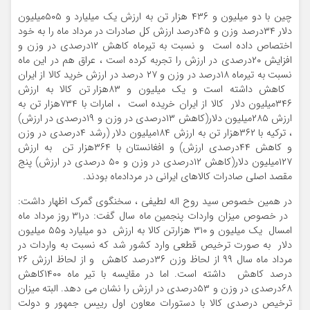
چین با دو میلیون و ۴۳۶ هزار تن به ارزش یک میلیارد و ۵۰۵میلیون
دلار ۳۴درصد وزن و ۴۵درصد ارزش کل صادرات در مرداد ماه را به خود
اختصاص داده است و نسبت به تیرماه کاهش ۱۲درصدی در وزن و
افزایش ۲۰درصدی در ارزش را تجربه کرده است ، عراق هم در این ماه
نسبت به تیرماه ۱۸درصد در وزن و ۲۷ درصد در ارزش خرید کالا از ایران
کاهش داشته است و یک میلیون و ۸۳هزار تن کالا به ارزش
۳۴۶میلیون دلار کالا از ایران خریده است ، امارات با ۷۳۴هزار تن به
ارزش ۲۸۵میلیون دلار(کاهش ۱۳درصدی در وزن و ۱۹درصدی در ارزش)
، ترکیه با ۳۶۲هزار تن به ارزش ۱۸۴میلیون دلار (رشد ۴درصدی در وزن
و کاهش ۴۴درصدی ارزش) و افغانستان با ۳۶۴هزار تن به ارزش
۱۲۷میلیون دلار(کاهش ۱۲درصدی در وزن و ۵۰ درصدی در ارزش) پنج
مقصد اصلی صادرات کالاهای ایرانی در مردادماه بودند.
در همین خصوص سید روح اله لطیفی ، سخنگوی گمرک اظهار داشت:
در خصوص میزان واردات پنجمین ماه سال گفت: در۳۱ روز مرداد ماه
امسال یک میلیون و ۳۱۰ هزارتن کالا به ارزش دو میلیارد و۵۵ میلیون
دلار به صورت ترخیص قطعی وارد کشور شد که نسبت به واردات در
مرداد ماه سال ۹۹ از لحاظ وزن ۳۶درصد کاهش و از لحاظ ارزش ۲۶
درصد کاهش داشته است. اما در مقایسه با تیر ماه ۱۴۰۰کاهش
۶۸درصدی در وزن و ۵۳درصدی در ارزش را نشان می دهد. البته میزان
ترخیص درصدی کالا با دستورات معاون اول رییس جمهور و دولت