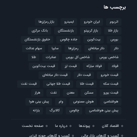
برچسب ها
اتریوم
ایران خودرو
ایمیدرو
بازار رمزارزها
بازار طلا
بازار کریپتو
بازنشستگان
بانک مرکزی
بورس
بیت‌کوین
جاده چالوس
حقوق بازنشستگان
دلار
دلار مبادله‌ای
رمزارزها
سایپا
سهام عدالت
شاخص بورس
شاخص کل بورس
صادرات
طلا
فولاد
فولاد مبارکه
قیمت ارز
قیمت بیت‌کوین
قیمت خودرو
قیمت دلار
قیمت دلار مبادله‌ای
قیمت سکه
قیمت طلا
قیمت طلا جهانی
قیمت نفت
قیمت یورو
مسکن
معدن
نفت
هراز
هواشناسی
هوش مصنوعی
وام
پیش بینی هوا
پیش بینی هواشناسی
چالوس
کالابرگ
یارانه
اقتصاد کلان
پیوندها
درباره ما
صفحه نخست
کسب و کارهای بازار مالی
کسب و کارهای حوزه انرژی