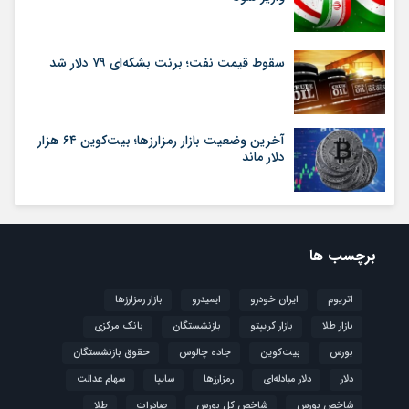
سقوط قیمت نفت؛ برنت بشکه‌ای ۷۹ دلار شد
آخرین وضعیت بازار رمزارزها؛ بیت‌کوین ۶۴ هزار
دلار ماند
برچسب ها
اتریوم
ایران خودرو
ایمیدرو
بازار رمزارزها
بازار طلا
بازار کریپتو
بازنشستگان
بانک مرکزی
بورس
بیت‌کوین
جاده چالوس
حقوق بازنشستگان
دلار
دلار مبادله‌ای
رمزارزها
سایپا
سهام عدالت
شاخص بورس
شاخص کل بورس
صادرات
طلا