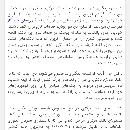
همچنین پیگیری‌های انجام شده از بانک مرکزی حاکی از آن است که
این بانک فراهم آوردن زمینه ثبت، تأیید و استعلام چک از طریق
خودپردازها و پیامک را نیز در دستور کار قرار دارد؛ پیگیری‌های
خبرنگار
مهر
نشان می‌دهد، از میان این دو روش، اقدامات لازم برای اتصال شبکه
خودپردازهای بانک‌ها به سامانه پیچک در سامانه‌های این بانک انجام
شده و عملیاتی شدن آن در انتظار آخرین اقدامات بانک‌های کشور
است. طبق گفته کارشناسان شبکه بانکی آنچه در مسیر اجرایی شدن
این سرویس تأخیر به وجود آورده علاوه بر پیچیدگی‌های فراوان فنی و
دشواری ایجاد هماهنگی میان سامانه‌های مختلف، تعطیلی‌های یک ماه
اخیر بوده است.
با این حال آنچه از نتیجه پیگیری‌ها معلوم می‌شود، این است که بنا به
اظهار فعالان بانکی، برخی از بانک‌های بزرگ کشور نهایتاً تا نیمه شهریور
ماه سرویس‌های مربوط به چک‌های صیادی را بر روی خودپردازهای
خود ارائه خواهند کرد و سایر بانک‌ها نیز به تدریج تا پایان تابستان به
این زنجیره می‌پیوندند.
اقدام بعدی بانک مرکزی در این خصوص فراهم آوردن امکان ثبت،
تائید، انتقال و استعلام چک به صورت پیامکی است؛ طبق گفته
مسئولان بانک مرکزی مراحل انجام این کار با همکاری سازمان فناوری
اطلاعات و از طریق سرشماره ۴۰۴۰۷۰۱۷۰۱ به مشتریان فاقد گوشی