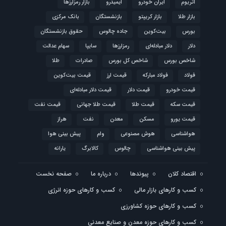
اتریوم
ایران خودرو
ایمیدرو
بازار رمزارزها
بازار طلا
بازار کریپتو
بازنشستگان
بانک مرکزی
بورس
بیت‌کوین
جاده چالوس
حقوق بازنشستگان
دلار
دلار مبادله‌ای
رمزارزها
سایپا
سهام عدالت
شاخص بورس
شاخص کل بورس
صادرات
طلا
فولاد
فولاد مبارکه
قیمت ارز
قیمت بیت‌کوین
قیمت خودرو
قیمت دلار
قیمت دلار مبادله‌ای
قیمت سکه
قیمت طلا
قیمت طلا جهانی
قیمت نفت
قیمت یورو
مسکن
معدن
نفت
هراز
هواشناسی
هوش مصنوعی
وام
پیش بینی هوا
پیش بینی هواشناسی
چالوس
کالابرگ
یارانه
اقتصاد کلان
پیوندها
درباره ما
صفحه نخست
کسب و کارهای بازار مالی
کسب و کارهای حوزه انرژی
کسب و کارهای حوزه کشاورزی
کسب و کارهای حوزه معدن و صنایع معدنی