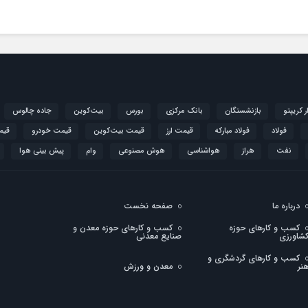
ار کریپتو
بازنشستگان
بانک مرکزی
بورس
بیت‌کوین
جاده چالوس
فولاد
فولاد مبارکه
قیمت ارز
قیمت بیت‌کوین
قیمت خودرو
قیم
نفت
هراز
هواشناسی
هوش مصنوعی
وام
پیش بینی هوا
درباره ما
صفحه نخست
کسب و کارهای حوزه
کسب و کارهای حوزه معدن و
شاورزی
صنایع معدنی
کسب و کارهای گردشگری و
نر
معدن و ورزش