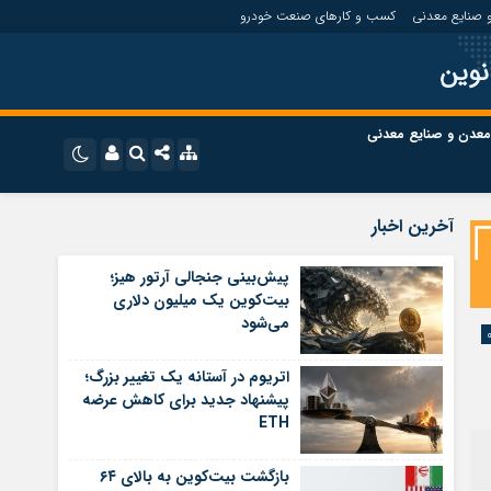
 صنایع معدنی
کسب و کارهای صنعت خودرو
نوین
معدن و صنایع معدنی
ت
کسب و کارهای بازار مالی
نام کاربری یا نشانی ایمیل
اینستاگرام
آخرین اخبار
تلگرام
ای صنعت خودرو
کسب و کارهای گردشگری و هنر
پیش‌بینی جنجالی آرتور هیز؛
بیت‌کوین یک میلیون دلاری
رمز عبور
سروش
می‌شود
ای گردشگری و هنر
معدن و ورزش
ایتا
اتریوم در آستانه یک تغییر بزرگ؛
مرا به خاطر بسپار
آپارات
پیشنهاد جدید برای کاهش عرضه
ETH
اپلیکیشن
بازگشت بیت‌کوین به بالای ۶۴