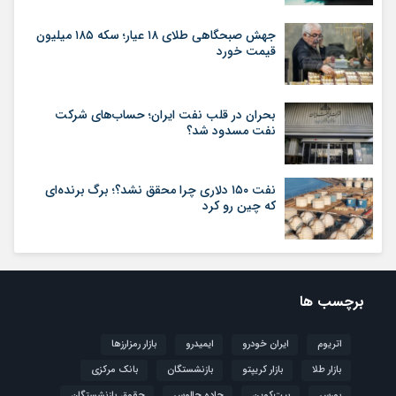
جهش صبحگاهی طلای ۱۸ عیار؛ سکه ۱۸۵ میلیون
قیمت خورد
بحران در قلب نفت ایران؛ حساب‌های شرکت
نفت مسدود شد؟
نفت ۱۵۰ دلاری چرا محقق نشد؟؛ برگ برنده‌ای
که چین رو کرد
برچسب ها
اتریوم
ایران خودرو
ایمیدرو
بازار رمزارزها
بازار طلا
بازار کریپتو
بازنشستگان
بانک مرکزی
بورس
بیت‌کوین
جاده چالوس
حقوق بازنشستگان