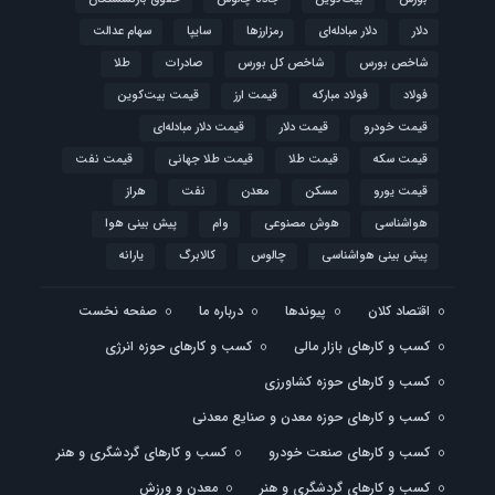
دلار
دلار مبادله‌ای
رمزارزها
سایپا
سهام عدالت
شاخص بورس
شاخص کل بورس
صادرات
طلا
فولاد
فولاد مبارکه
قیمت ارز
قیمت بیت‌کوین
قیمت خودرو
قیمت دلار
قیمت دلار مبادله‌ای
قیمت سکه
قیمت طلا
قیمت طلا جهانی
قیمت نفت
قیمت یورو
مسکن
معدن
نفت
هراز
هواشناسی
هوش مصنوعی
وام
پیش بینی هوا
پیش بینی هواشناسی
چالوس
کالابرگ
یارانه
اقتصاد کلان
پیوندها
درباره ما
صفحه نخست
کسب و کارهای بازار مالی
کسب و کارهای حوزه انرژی
کسب و کارهای حوزه کشاورزی
کسب و کارهای حوزه معدن و صنایع معدنی
کسب و کارهای صنعت خودرو
کسب و کارهای گردشگری و هنر
کسب و کارهای گردشگری و هنر
معدن و ورزش