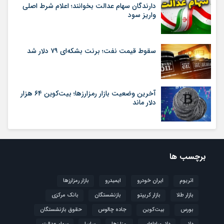
دارندگان سهام عدالت بخوانند؛ اعلام شرط اصلی
واریز سود
سقوط قیمت نفت؛ برنت بشکه‌ای ۷۹ دلار شد
آخرین وضعیت بازار رمزارزها؛ بیت‌کوین ۶۴ هزار
دلار ماند
برچسب ها
اتریوم
ایران خودرو
ایمیدرو
بازار رمزارزها
بازار طلا
بازار کریپتو
بازنشستگان
بانک مرکزی
بورس
بیت‌کوین
جاده چالوس
حقوق بازنشستگان