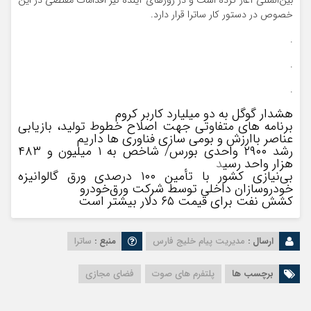
بین‌المللی آغاز کرده است و در روزهای آینده نیز اقدامات مقتضی در این
خصوص در دستور کار ساترا قرار دارد.
.
.
.
هشدار گوگل به دو میلیارد کاربر کروم
برنامه های متفاوتی جهت اصلاح خطوط تولید، بازیابی
عناصر باارزش و بومی سازی فناوری ها داریم
رشد ۲۹۰۰ واحدی بورس/ شاخص به ۱ میلیون و ۴۸۳
هزار واحد رسی
د
بی‌نیازی کشور با تأمین ۱۰۰ درصدی ورق گالوانیزه
خودروسازان داخلی توسط شرکت ورق‌خودرو
کشش نفت برای قیمت ۶۵ دلار بیشتر است
ارسال :
مدیریت پیام خلیج فارس
منبع :
ساترا
برچسب ها
پلتفرم های صوت
فضای مجازی