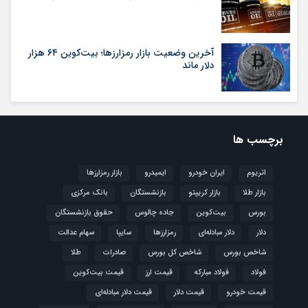
آخرین وضعیت بازار رمزارزها؛ بیت‌کوین ۶۴ هزار
دلار ماند
برچسب ها
اتریوم
ایران خودرو
ایمیدرو
بازار رمزارزها
بازار طلا
بازار کریپتو
بازنشستگان
بانک مرکزی
بورس
بیت‌کوین
جاده چالوس
حقوق بازنشستگان
دلار
دلار مبادله‌ای
رمزارزها
سایپا
سهام عدالت
شاخص بورس
شاخص کل بورس
صادرات
طلا
فولاد
فولاد مبارکه
قیمت ارز
قیمت بیت‌کوین
قیمت خودرو
قیمت دلار
قیمت دلار مبادله‌ای