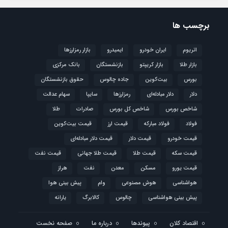
برچسب ها
اتریوم
ایران خودرو
ایمیدرو
بازار رمزارزها
بازار طلا
بازار کریپتو
بازنشستگان
بانک مرکزی
بورس
بیت‌کوین
جاده چالوس
حقوق بازنشستگان
دلار
دلار مبادله‌ای
رمزارزها
سایپا
سهام عدالت
شاخص بورس
شاخص کل بورس
صادرات
طلا
فولاد
فولاد مبارکه
قیمت ارز
قیمت بیت‌کوین
قیمت خودرو
قیمت دلار
قیمت دلار مبادله‌ای
قیمت سکه
قیمت طلا
قیمت طلا جهانی
قیمت نفت
قیمت یورو
مسکن
معدن
نفت
هراز
هواشناسی
هوش مصنوعی
وام
پیش بینی هوا
پیش بینی هواشناسی
چالوس
کالابرگ
یارانه
اقتصاد کلان
پیوندها
درباره ما
صفحه نخست