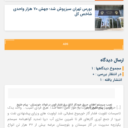
بورس تهران سبزپوش شد؛ جهش ۷۰ هزار واحدی
شاخص کل
ارسال دیدگاه
مجموع دیدگاهها : ۱
در انتظار بررسی : ۰
انتشار یافته : ۱
نصب سیستم اطفای حریق خودکار اتاق برق فشار قوی در فولاد خوزستان - پیام خلیج
[…] حریق در پتروشیمی خارک به طور کامل اطفا شد/ هیچ فردی آسیب… واحد یدک
فارس | پیام خلیج فارس
- تاریخ : ۳۱ - مرداد - ۱۴۰۰
تاسیسات تقویت فشار گاز خورموج عملیاتی شد اولویت های وزرای پیشنهادی نفت و
نیرو؛ از جمع آوری گازهای فلر تا شیرین سازی آب دریا تمدید گواهینامه سیستم
یکپارچه مدیریت در گاز سیستان و بلوچستان عرضه بیش از ۳۲ هزار تن انواع