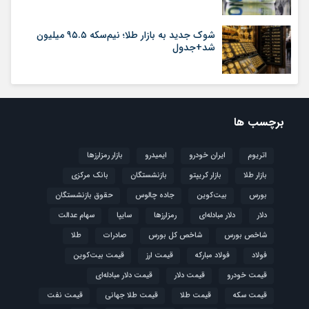
شوک جدید به بازار طلا؛ نیم‌سکه ۹۵.۵ میلیون
شد+جدول
برچسب ها
اتریوم
ایران خودرو
ایمیدرو
بازار رمزارزها
بازار طلا
بازار کریپتو
بازنشستگان
بانک مرکزی
بورس
بیت‌کوین
جاده چالوس
حقوق بازنشستگان
دلار
دلار مبادله‌ای
رمزارزها
سایپا
سهام عدالت
شاخص بورس
شاخص کل بورس
صادرات
طلا
فولاد
فولاد مبارکه
قیمت ارز
قیمت بیت‌کوین
قیمت خودرو
قیمت دلار
قیمت دلار مبادله‌ای
قیمت سکه
قیمت طلا
قیمت طلا جهانی
قیمت نفت