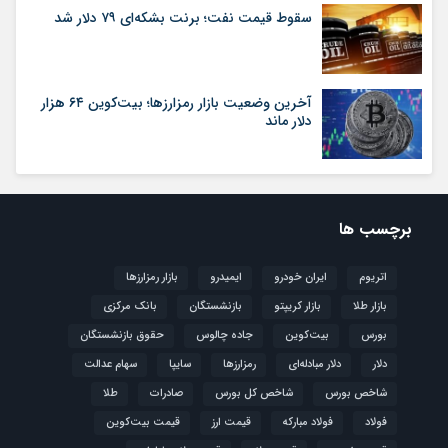
سقوط قیمت نفت؛ برنت بشکه‌ای ۷۹ دلار شد
آخرین وضعیت بازار رمزارزها؛ بیت‌کوین ۶۴ هزار
دلار ماند
برچسب ها
اتریوم
ایران خودرو
ایمیدرو
بازار رمزارزها
بازار طلا
بازار کریپتو
بازنشستگان
بانک مرکزی
بورس
بیت‌کوین
جاده چالوس
حقوق بازنشستگان
دلار
دلار مبادله‌ای
رمزارزها
سایپا
سهام عدالت
شاخص بورس
شاخص کل بورس
صادرات
طلا
فولاد
فولاد مبارکه
قیمت ارز
قیمت بیت‌کوین