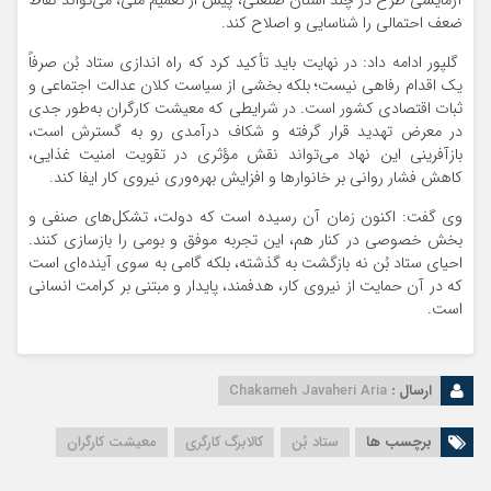
آزمایشی طرح در چند استان صنعتی، پیش از تعمیم ملی، می‌تواند نقاط
ضعف احتمالی را شناسایی و اصلاح کند.
گلپور ادامه داد: در نهایت باید تأکید کرد که راه اندازی ستاد بُن صرفاً
یک اقدام رفاهی نیست؛ بلکه بخشی از سیاست کلان عدالت اجتماعی و
ثبات اقتصادی کشور است. در شرایطی که معیشت کارگران به‌طور جدی
در معرض تهدید قرار گرفته و شکاف درآمدی رو به گسترش است،
بازآفرینی این نهاد می‌تواند نقش مؤثری در تقویت امنیت غذایی،
کاهش فشار روانی بر خانوارها و افزایش بهره‌وری نیروی کار ایفا کند.
وی گفت: اکنون زمان آن رسیده است که دولت، تشکل‌های صنفی و
بخش خصوصی در کنار هم، این تجربه موفق و بومی را بازسازی کنند.
احیای ستاد بُن نه بازگشت به گذشته، بلکه گامی به سوی آینده‌ای است
که در آن حمایت از نیروی کار، هدفمند، پایدار و مبتنی بر کرامت انسانی
است.
ارسال :
Chakameh Javaheri Aria
برچسب ها
ستاد بُن
کالابرگ کارگری
معیشت کارگران