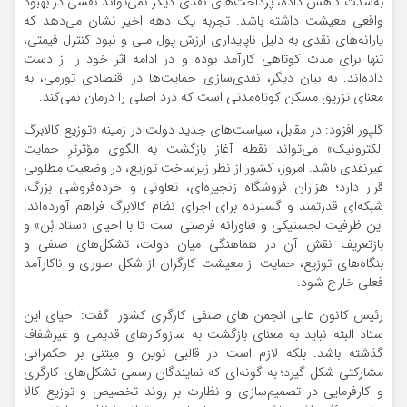
به‌شدت کاهش داده، پرداخت‌های نقدی دیگر نمی‌تواند نقشی در بهبود
واقعی معیشت داشته باشد. تجربه یک دهه اخیر نشان می‌دهد که
یارانه‌های نقدی به دلیل ناپایداری ارزش پول ملی و نبود کنترل قیمتی،
تنها برای مدت کوتاهی کارآمد بوده و در ادامه اثر خود را از دست
داده‌اند. به بیان دیگر، نقدی‌سازی حمایت‌ها در اقتصادی تورمی، به
معنای تزریق مسکن کوتاه‌مدتی است که درد اصلی را درمان نمی‌کند.
گلپور افزود: در مقابل، سیاست‌های جدید دولت در زمینه «توزیع کالابرگ
الکترونیک» می‌تواند نقطه آغاز بازگشت به الگوی مؤثرترِ حمایت
غیرنقدی باشد. امروز، کشور از نظر زیرساخت توزیع، در وضعیت مطلوبی
قرار دارد؛ هزاران فروشگاه زنجیره‌ای، تعاونی و خرده‌فروشی بزرگ،
شبکه‌ای قدرتمند و گسترده برای اجرای نظام کالابرگ فراهم آورده‌اند.
این ظرفیت لجستیکی و فناورانه فرصتی است تا با احیای «ستاد بُن» و
بازتعریف نقش آن در هماهنگی میان دولت، تشکل‌های صنفی و
بنگاه‌های توزیع، حمایت از معیشت کارگران از شکل صوری و ناکارآمد
فعلی خارج شود.
رئیس کانون عالی انجمن های صنفی کارگری کشور گفت: احیای این
ستاد البته نباید به معنای بازگشت به سازوکارهای قدیمی و غیرشفاف
گذشته باشد. بلکه لازم است در قالبی نوین و مبتنی بر حکمرانی
مشارکتی شکل گیرد؛ به گونه‌ای که نمایندگان رسمی تشکل‌های کارگری
و کارفرمایی در تصمیم‌سازی و نظارت بر روند تخصیص و توزیع کالا