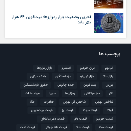
آخرین وضعیت بازار رمزارزها؛ بیت‌کوین ۶۴ هزار
دلار ماند
برچسب ها
اتریوم
ایران خودرو
ایمیدرو
بازار رمزارزها
بازار طلا
بازار کریپتو
بازنشستگان
بانک مرکزی
بورس
بیت‌کوین
جاده چالوس
حقوق بازنشستگان
دلار
دلار مبادله‌ای
رمزارزها
سایپا
سهام عدالت
شاخص بورس
شاخص کل بورس
صادرات
طلا
فولاد
فولاد مبارکه
قیمت ارز
قیمت بیت‌کوین
قیمت خودرو
قیمت دلار
قیمت دلار مبادله‌ای
قیمت سکه
قیمت طلا
قیمت طلا جهانی
قیمت نفت