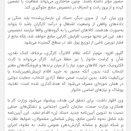
حضور مؤثر داشته باشند. چنین ساختاری می‌تواند شفافیت را تضمین
کرده و از بروز رانت و انحراف در تخصیص منابع جلوگیری کند.
وی بیان کرد: از سوی دیگر، «ستاد بُن بازسازی‌شده» باید متکی بر
داده‌های واقعی از وضعیت اشتغال و درآمد کارگران باشد تا بتواند
به‌صورت هدفمند، کالاهای اساسی را به گروه‌های واقعاً نیازمند تخصیص
دهد. این امر نه‌تنها موجب افزایش کارایی منابع خواهد شد، بلکه مانع از
فشار تورمی ناشی از توزیع پول نقد در سطح گسترده می‌شود.
گلپور افزود: مهم‌تر آنکه، نظام کالابرگ کارگری، برخلاف کمک نقدی،
شأن و کرامت خانوار را نیز حفظ می‌کند. کارگر می‌تواند با کارت
الکترونیک خود کالاهای مورد نیاز را از میان برندها و فروشگاه‌های معتبر
انتخاب کند؛ بدون آنکه مجبور به خرید اقلام ازپیش‌تعیین‌شده یا
بی‌کیفیت باشد. بدین ترتیب، ضمن حفظ آزادی انتخاب، حمایت دولتی
در همان حوزه‌ای مصرف می‌شود که هدف‌گذاری شده است: تغذیه،
پوشاک و نیازهای اساسی خانوار.
وی اظهار داشت: برای تحقق این هدف، پیشنهاد می‌شود وزارت کار با
همکاری وزارت صمت، سازمان تأمین اجتماعی و تشکل‌های صنفی
نسبت به تدوین آیین‌نامه جدید «ستاد بُن» اقدام نماید. این آیین‌نامه
باید شامل نحوه تأمین منابع، روش شناسایی مشمولان، ضوابط نظارت
بر شبکه توزیع و سامانه گزارش‌دهی عمومی باشد. به علاوه، اجرای