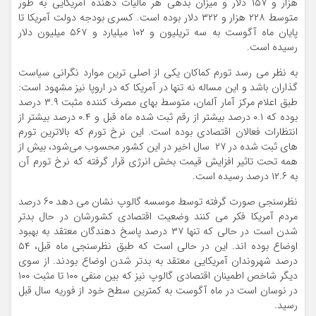
هزار و ۱۵۷ دلار و میزان بدهی هر مالیات دهنده آمریکایی به طور
متوسط ۲۲۸ هزار و ۳۲۲ دلار بوده است. کسری بودجه دولت آمریکا تا
پایان ماه آگوست به سه تریلیون و ۱۰۲ میلیارد و ۵۶۷ میلیون دلار
رسیده است.
به نظر می رسد تورم کماکان یکی از اصلی ترین موارد نگرانی سیاست
گذاران باشد و این مساله نه تنها در آمریکا که در اروپا نیز مشهود است:
طبق اعلام مرکز آمار آلمان، متوسط بهای مصرف کننده مثبت ۳.۹ درصد
بوده که ۰.۱ درصد بیشتر از رقم ثبت شده ماه قبل و ۰.۴ درصد بیشتر از
انتظارات فعالان اقتصادی بوده است. این نرخ تورم که بالاترین تورم
های ثبت شده در ۲۷ سال اخیر در این کشور محسوب می‌شود، بیش از
همه تحت تاثیر افزایش قیمت بخش انرژی قرار گرفته که نرخ تورم آن
به ۱۲.۶ درصد رسیده است.
نظرسنجی صورت گرفته توسط موسسه گالوپ نشان می دهد ۶۰ درصد
مردم آمریکا فکر می کنند وضعیت اقتصادی کشورشان در حال بدتر
شدن است در حالی که تنها ۳۷ درصد پاسخ دهندگان معتقد به بهبود
اوضاع بوده اند. این در حالی است که طبق نظرسنجی ماه قبل، ۵۴
درصد شهروندان آمریکایی معتقد به بدتر شدن اوضاع بودند. از سوی
دیگر شاخص اطمینان اقتصادی گالوپ نیز که بین منفی ۱۰۰ تا مثبت ۱۰۰
در نوسان است در ماه آگوست به کمترین سطح خود از فوریه سال قبل
رسید.