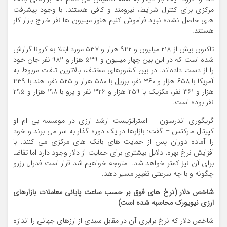
مرکزی برای کنترل شرایط، نیرومند و کافی هستند. با وجود پیشرفت
های حاصل نشده نباید فراموش کنیم هنوز میلیون ها نفر خارج بازار کار
هستند.
تاکنون بیش از ۲۱۸ میلیون و ۹۴۲ هزار و ۵۳۷ مورد ابتلا به کرونا گزارش
شده است که در این بین چهار میلیون و ۵۳۹ هزار و ۹۸۲ نفر جان خود
را از دست داده‌اند. در بین کشورهای مختلف، بالاترین تلفات مربوط به
آمریکا با ۶۵۸ هزار و ۳۶۰ نفر، برزیل با ۵۸۰ هزار و ۵۲۵ نفر، هند با ۴۳۹
هزار و ۳۶۱ نفر، مکزیک با ۲۵۹ هزار و ۳۲۶ نفر و پرو با ۱۹۸ هزار و ۲۹۵
نفر بوده است.
گریگوری اندرسون – استراتژیست ارشد ارزی در موسسه بی ام او
کپیتال مارکتس – گفت: بازارها در یک دوره گذار به سر می برند و خود
را آماده دوران پس از حمایت های بانک های مرکزی می کنند. با
افزایش نرخ بهره، دلایل بیشتری برای حمایت از دلار وجود دارد اما تقاضا
برای آن نیز کمتر خواهد شد. متوجه خواهیم شد قرار است فدرال رزرو
چگونه و با چه سرعتی تغییر مسیر دهد.
شاخص دلار (نرخ های فوق بر حسب ساعت پایانی معاملات بازارهای
ارزی نیویورک محاسبه شده است)
شاخص دلار که نرخ برابری آن در مقابل سبدی از ارزهای جهانی را اندازه