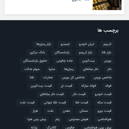
برچسب ها
اتریوم
ایران خودرو
ایمیدرو
بازار رمزارزها
بازار طلا
بازار کریپتو
بازنشستگان
بانک مرکزی
بورس
بیت‌کوین
جاده چالوس
حقوق بازنشستگان
دلار
دلار مبادله‌ای
رمزارزها
سایپا
سهام عدالت
شاخص بورس
شاخص کل بورس
صادرات
طلا
فولاد
فولاد مبارکه
قیمت ارز
قیمت بیت‌کوین
قیمت خودرو
قیمت دلار
قیمت دلار مبادله‌ای
قیمت سکه
قیمت طلا
قیمت طلا جهانی
قیمت نفت
قیمت یورو
مسکن
معدن
نفت
هراز
هواشناسی
هوش مصنوعی
وام
پیش بینی هوا
پیش بینی هواشناسی
چالوس
کالابرگ
یارانه