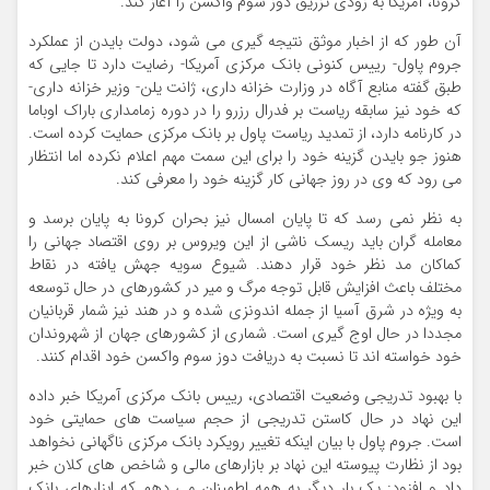
کرونا، آمریکا به زودی تزریق دوز سوم واکسن را آغاز کند.
آن طور که از اخبار موثق نتیجه گیری می شود، دولت بایدن از عملکرد
جروم پاول- رییس کنونی بانک مرکزی آمریکا- رضایت دارد تا جایی که
طبق گفته منابع آگاه در وزارت خزانه داری، ژانت یلن- وزیر خزانه داری-
که خود نیز سابقه ریاست بر فدرال رزرو را در دوره زمامداری باراک اوباما
در کارنامه دارد، از تمدید ریاست پاول بر بانک مرکزی حمایت کرده است.
هنوز جو بایدن گزینه خود را برای این سمت مهم اعلام نکرده اما انتظار
می رود که وی در روز جهانی کار گزینه خود را معرفی کند.
به نظر نمی رسد که تا پایان امسال نیز بحران کرونا به پایان برسد و
معامله گران باید ریسک ناشی از این ویروس بر روی اقتصاد جهانی را
کماکان مد نظر خود قرار دهند. شیوع سویه جهش یافته در نقاط
مختلف باعث افزایش قابل توجه مرگ و میر در کشورهای در حال توسعه
به ویژه در شرق آسیا از جمله اندونزی شده و در هند نیز شمار قربانیان
مجددا در حال اوج گیری است. شماری از کشورهای جهان از شهروندان
خود خواسته اند تا نسبت به دریافت دوز سوم واکسن خود اقدام کنند.
با بهبود تدریجی وضعیت اقتصادی، رییس بانک مرکزی آمریکا خبر داده
این نهاد در حال کاستن تدریجی از حجم سیاست های حمایتی خود
است. جروم پاول با بیان اینکه تغییر رویکرد بانک مرکزی ناگهانی نخواهد
بود از نظارت پیوسته این نهاد بر بازارهای مالی و شاخص های کلان خبر
داد و افزود: یک بار دیگر به همه اطمینان می دهم که ابزارهای بانک