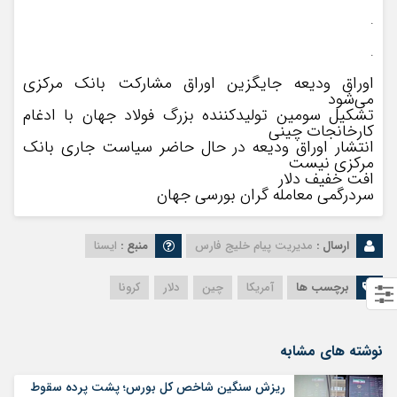
.
.
اوراق ودیعه جایگزین اوراق مشارکت بانک مرکزی
می‌شود
تشکیل سومین تولیدکننده بزرگ فولاد جهان با ادغام
کارخانجات چینی
انتشار اوراق ودیعه در حال حاضر سیاست جاری بانک
مرکزی نیست
افت خفیف دلار
سردرگمی معامله گران بورسی جهان
ارسال :
مدیریت پیام خلیج فارس
منبع :
ایسنا
برچسب ها
آمریکا
چین
دلار
کرونا
نوشته های مشابه
ریزش سنگین شاخص کل بورس؛ پشت پرده سقوط