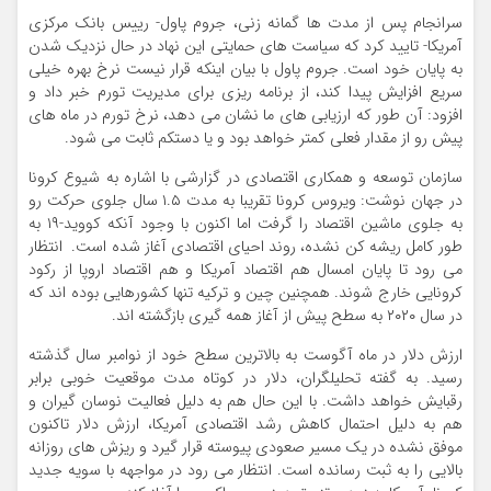
سرانجام پس از مدت ها گمانه زنی، جروم پاول- رییس بانک مرکزی
آمریکا- تایید کرد که سیاست های حمایتی این نهاد در حال نزدیک شدن
به پایان خود است. جروم پاول با بیان اینکه قرار نیست نرخ بهره خیلی
سریع افزایش پیدا کند، از برنامه ریزی برای مدیریت تورم خبر داد و
افزود: آن طور که ارزیابی های ما نشان می دهد، نرخ تورم در ماه های
پیش رو از مقدار فعلی کمتر خواهد بود و یا دستکم ثابت می شود.
سازمان توسعه و همکاری اقتصادی در گزارشی با اشاره به شیوع کرونا
در جهان نوشت: ویروس کرونا تقریبا به مدت ۱.۵ سال جلوی حرکت رو
به جلوی ماشین اقتصاد را گرفت اما اکنون با وجود آنکه کووید-۱۹ به
طور کامل ریشه کن نشده، روند احیای اقتصادی آغاز شده است. انتظار
می رود تا پایان امسال هم اقتصاد آمریکا و هم اقتصاد اروپا از رکود
کرونایی خارج شوند. همچنین چین و ترکیه تنها کشورهایی بوده اند که
در سال ۲۰۲۰ به سطح پیش از آغاز همه گیری بازگشته اند.
ارزش دلار در ماه آگوست به بالاترین سطح خود از نوامبر سال گذشته
رسید. به گفته تحلیلگران، دلار در کوتاه مدت موقعیت خوبی برابر
رقبایش خواهد داشت. با این حال هم به دلیل فعالیت نوسان گیران و
هم به دلیل احتمال کاهش رشد اقتصادی آمریکا، ارزش دلار تاکنون
موفق نشده در یک مسیر صعودی پیوسته قرار گیرد و ریزش های روزانه
بالایی را به ثبت رسانده است. انتظار می رود در مواجهه با سویه جدید