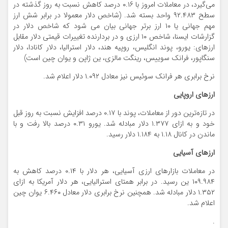
می‌گیرد، در معاملات امروز با ۰.۱۶ درصد کاهش نسبت به روز گذشته در
سطح ۹۲.۴۸۳ واحد بسته شد. (شاخص دلار معمولا در برابر شش ارز
مهم جهانی یا ۱۰ ارز برتر جهانی بیان می شود که شاخص دلار در
گزارشات ایسنا، شاخص ۱۰ ارزی و در بردارنده تغییرات قیمتی دلار مقابل
ارزهای: یورو، پوند انگلیس، روپیه هند، دلار استرالیا، دلار کانادا، دلار
سنگاپور، فرانک سوییس، رینگت مالزی، ین ژاپن و یوان چین است)
نرخ برابری هر فرانک سوئیس نیز معادل ۱.۰۹۲ دلار اعلام شد.
ارزهای اروپایی
در تازه‌ترین دور از معاملات، پوند با ۰.۱۷ درصد افزایش نسبت به روز قبل
خود و به ازای ۱.۳۷۷ دلار مبادله شد. یورو ۰.۳۱ درصد بالا رفت و با
ماندن در کانال ۱.۱۸ به ۱.۱۸۴ دلار رسید.
ارزهای آسیایی
در معاملات بازارهای ارزی آسیایی، هر دلار با ۰.۱۴ درصد کاهش به
۱۰۹.۹۸۴ ین رسید. در برابر همتای استرالیایی، هر دلار آمریکا به ازای
۱.۳۵۲ دلار مبادله شد. همچنین نرخ برابری دلار معادل ۶.۴۶۰ یوان چین
اعلام شد.
.