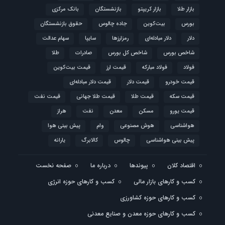
بازار طلا
بازار کریپتو
بازنشستگان
بانک مرکزی
بورس
بیت‌کوین
جاده چالوس
حقوق بازنشستگان
دلار
دلار مبادله‌ای
رمزارزها
سایپا
سهام عدالت
شاخص بورس
شاخص کل بورس
صادرات
طلا
فولاد
فولاد مبارکه
قیمت ارز
قیمت بیت‌کوین
قیمت خودرو
قیمت دلار
قیمت دلار مبادله‌ای
قیمت سکه
قیمت طلا
قیمت طلا جهانی
قیمت نفت
قیمت یورو
مسکن
معدن
نفت
هراز
هواشناسی
هوش مصنوعی
وام
پیش بینی هوا
پیش بینی هواشناسی
چالوس
کالابرگ
یارانه
اقتصاد کلان
پیوندها
درباره ما
صفحه نخست
کسب و کارهای بازار مالی
کسب و کارهای حوزه انرژی
کسب و کارهای حوزه کشاورزی
کسب و کارهای حوزه معدن و صنایع معدنی