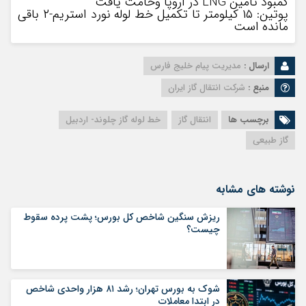
کمبود تامین LNG در اروپا وخامت یافت
پوتین: ۱۵ کیلومتر تا تکمیل خط لوله نورد استریم-۲ باقی
مانده است
ارسال :
مدیریت پیام خلیج فارس
منبع :
شرکت انتقال گاز ایران
برچسب ها
انتقال گاز
خط لوله گاز چلوند- اردبیل
گاز طبیعی
نوشته های مشابه
ریزش سنگین شاخص کل بورس؛ پشت پرده سقوط
چیست؟
شوک به بورس تهران؛ رشد ۸۱ هزار واحدی شاخص
در ابتدا معاملات