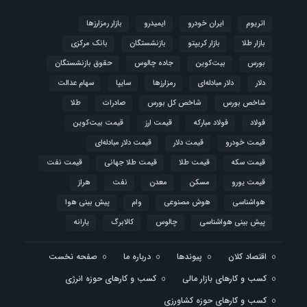
اتریوم
ایران خودرو
ایمیدرو
بازار رمزارزها
بازار طلا
بازار کریپتو
بازنشستگان
بانک مرکزی
بورس
بیت‌کوین
جاده چالوس
حقوق بازنشستگان
دلار
دلار مبادله‌ای
رمزارزها
سایپا
سهام عدالت
شاخص بورس
شاخص کل بورس
صادرات
طلا
فولاد
فولاد مبارکه
قیمت ارز
قیمت بیت‌کوین
قیمت خودرو
قیمت دلار
قیمت دلار مبادله‌ای
قیمت سکه
قیمت طلا
قیمت طلا جهانی
قیمت نفت
قیمت یورو
مسکن
معدن
نفت
هراز
هواشناسی
هوش مصنوعی
وام
پیش بینی هوا
پیش بینی هواشناسی
چالوس
کالابرگ
یارانه
اقتصاد کلان
پیوندها
درباره ما
صفحه نخست
کسب و کارهای بازار مالی
کسب و کارهای حوزه انرژی
کسب و کارهای حوزه کشاورزی