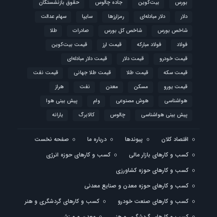
بورس
بیت‌کوین
جاده چالوس
حقوق بازنشستگان
دلار
دلار مبادله‌ای
رمزارزها
سایپا
سهام عدالت
شاخص بورس
شاخص کل بورس
صادرات
طلا
فولاد
فولاد مبارکه
قیمت ارز
قیمت بیت‌کوین
قیمت خودرو
قیمت دلار
قیمت دلار مبادله‌ای
قیمت سکه
قیمت طلا
قیمت طلا جهانی
قیمت نفت
قیمت یورو
مسکن
معدن
نفت
هراز
هواشناسی
هوش مصنوعی
وام
پیش بینی هوا
پیش بینی هواشناسی
چالوس
کالابرگ
یارانه
اقتصاد کلان
پیوندها
درباره ما
صفحه نخست
کسب و کارهای بازار مالی
کسب و کارهای حوزه انرژی
کسب و کارهای حوزه کشاورزی
کسب و کارهای حوزه معدن و صنایع معدنی
کسب و کارهای صنعت خودرو
کسب و کارهای گردشگری و هنر
کسب و کارهای گردشگری و هنر
معدن و ورزش