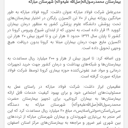
بیمارستان محمدرسول‌اله(صل‌الله علیه‌وآله) شهرستان مبارکه
مدیرعامل شرکت فولاد مبارکه عنوان داشت: گروه فولاد مبارکه به طور
میانگین روزانه بیش از ۷۰ تن اکسیژن رایگان در اختیار بیمارستان‌های
تحت پوشش دانشگاه علوم پزشکی کشور به منظور درمان بیماران
کووید ۱۹ قرار داده است، به نحوی که از ابتدای شیوع ویروس کرونا در
کشور تا پایان سال ۱۳۹۹ حدود ۱۱ هزار تن و تا امروز بیش ۲۰ هزار تن
اکسیژن مایع جهت درمان بیماران مبتلا به کرونا بدون دریافت هیچ
وجهی تحویل داده است.
وی اضافه کرد: تا امروز بیش از هزار و ۲۰۰ میلیارد ریال مساعدت به
بیمارستان‌ها و شبکه‌های بهداشت و درمان کشور جهت خرید تجهیزات
درمانی و مواد ضد عفونی‌کننده حوزه بیماری کرونا توسط شرکت فولاد
مبارکه صورت گرفته است.
عظیمیان ابراز داشت: شرکت فولاد مبارکه در راستای عمل به
مسئولیت‌های اجتماعی خود و برای بهبود کیفیت خدمات قابل ارائه
بیمارستان‌ها به بیماران کرونایی، برای تجهیز بیمارستان حضرت
محمدرسول‌الله(صل‌الله‌علیه‌وآله) شهرستان مبارکه به دستگاه
سی‌تی‌اسکن«مولتی‌اسلایس»، مبلغ ۲۰ میلیارد ریال مساعدت کرد که این
امر منجر به بی‌نیازی شهروندان و بیماران شهرستان مبارکه از ترددهای
بین شهری غیر ضرور و مراجعه به بیمارستان‌های مرکز استان اصفهان