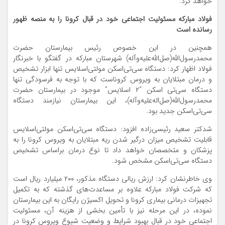
خواهد کرد.
فولاد مبارکه مسئولیت اجتماعی خود در قبال کرونا را به منصه ظهور
رسانده است
همچنین در این خصوص رئیس بیمارستان حضرت
محمدرسول‌الله(صل‌الله‌علیه‌وآله) شهرستان مبارکه در گفتگو با خبرنگار
فولاد اظهار کرد: دستگاه سی‌تی‌اسکن مولتی‌اسلایس تنها ابزار تشخیص
و درمان مبتلایان به ویروس کروناست که با توجه به فرسودگی تنها
دستگاه سی‌تی اسکن “۲ اسلایس” موجود در بیمارستان حضرت
محمدرسول‌الله(صل‌اله‌علیه‌وآله)، این بیمارستان نیازمند دستگاه
سی‌تی‌اسکن جدید بود.
شدکتر سعید رئیسی‌زاده افزود: دستگاه سی‌تی‌اسکن مولتی‌اسلایس
قابلیت تشخیص میزان درگیر شدن ریه مبتلایان به ویروس کرونا را به
پزشکان و متخصصان خواهد داد تا نوع درمان براساس تشخیص
دستگاه سی‌تی‌اسکن مشخص شود.
وی خاطرنشان کرد: ارزش ریالی دستگاه مذکور، ۲۰۰ میلیارد ریال است
که شرکت فولاد مبارکه علاوه بر مساعدت‌های گذشته که به تکمیل
تجهیزات درمانی بیماری کرونا و تحویل اکسیژن رایگان به این بیمارستان
نموده، در این مرحله نیز با تأمین بخشی از هزینه آن، مسئولیت
اجتماعی خود در قبال بهبود شرایط و وضعیت شیوع ویروس کرونا در