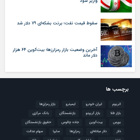
واریز سود
سقوط قیمت نفت؛ برنت بشکه‌ای ۷۹ دلار شد
آخرین وضعیت بازار رمزارزها؛ بیت‌کوین ۶۴ هزار
دلار ماند
برچسب ها
اتریوم
ایران خودرو
ایمیدرو
بازار رمزارزها
بازار طلا
بازار کریپتو
بازنشستگان
بانک مرکزی
بورس
بیت‌کوین
جاده چالوس
حقوق بازنشستگان
دلار
دلار مبادله‌ای
رمزارزها
سایپا
سهام عدالت