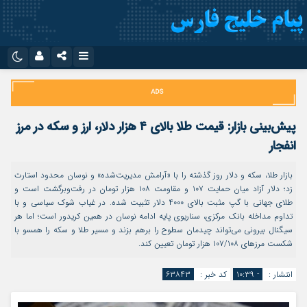
نام کاربری یا نشانی ایمیل
اینستاگرام
تلگرام
سروش
ایتا
پیش‌بینی بازار: قیمت طلا بالای ۴ هزار دلار، ارز و سکه در مرز
رمز عبور
آپارات
اپلیکیشن
انفجار
بازار طلا، سکه و دلار روز گذشته را با «آرامش مدیریت‌شده» و نوسان محدود استارت
زد؛ دلار آزاد میان حمایت ۱۰۷ و مقاومت ۱۰۸ هزار تومان در رفت‌وبرگشت است و
مرا به خاطر بسپار
طلای جهانی با گپ مثبت بالای ۴۰۰۰ دلار تثبیت شده. در غیاب شوک سیاسی و با
تداوم مداخله بانک مرکزی، سناریوی پایه ادامه نوسان در همین کریدور است؛ اما هر
سیگنال بیرونی می‌تواند چیدمان سطوح را برهم بزند و مسیر طلا و سکه را همسو با
شکست مرزهای ۱۰۷/۱۰۸ هزار تومان تعیین کند.
انتشار :
- ۱۰:۳۹
کد خبر :
۶۳۸۴۳