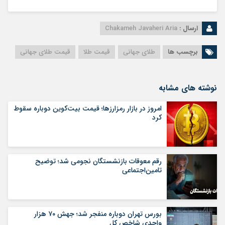
ارسال :
Chakameh Javaheri Aria
برچسب ها
طلای جهانی
قیمت طلا
قیمت طلای جهانی
نوشته های مشابه
امروز در بازار رمزارزها؛ قیمت بیت‌کوین دوباره سقوط
کرد
رقم معوقات بازنشستگان نجومی شد؛ توضیح
تامین‌اجتماعی
بورس تهران دوباره منفجر شد؛ جهش ۷۰ هزار
واحدی شاخص کل