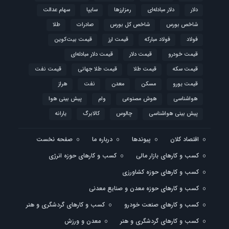
دلار
دلار مبادله‌ای
رمزارزها
سایپا
سهام عدالت
شاخص بورس
شاخص کل بورس
صادرات
طلا
فولاد
فولاد مبارکه
قیمت ارز
قیمت بیت‌کوین
قیمت خودرو
قیمت دلار
قیمت دلار مبادله‌ای
قیمت سکه
قیمت طلا
قیمت طلا جهانی
قیمت نفت
قیمت یورو
مسکن
معدن
نفت
هراز
هواشناسی
هوش مصنوعی
وام
پیش بینی هوا
پیش بینی هواشناسی
چالوس
کالابرگ
یارانه
اقتصاد کلان
پیوندها
درباره ما
صفحه نخست
کسب و کارهای بازار مالی
کسب و کارهای حوزه انرژی
کسب و کارهای حوزه کشاورزی
کسب و کارهای حوزه معدن و صنایع معدنی
کسب و کارهای صنعت خودرو
کسب و کارهای گردشگری و هنر
کسب و کارهای گردشگری و هنر
معدن و ورزش