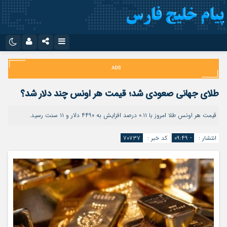
نام کاربری یا نشانی ایمیل
اینستاگرام
تلگرام
سروش
ایتا
طلای جهانی صعودی شد؛ قیمت هر اونس چند دلار شد؟
رمز عبور
آپارات
اپلیکیشن
قیمت هر اونس طلا امروز با ۰.۱۱ درصد افزایش به ۴۴۹۰ دلار و ۱۱ سنت رسید.
انتشار :
- ۰۹:۴۹
کد خبر :
۷۰۷۳۷
مرا به خاطر بسپار