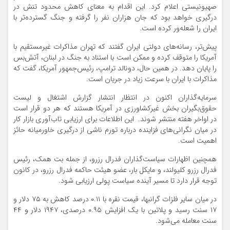
صهیونیستی اعلام کرد. این اقدام به معنای کاهش محدود تنش در
درگیری‌ خواهد بود که جان هزاران نفر را گرفته و جنگ گسترده‌تر با
ایران را شعله‌ور کرده است.
پیش‌تر، رسانه‌های دولتی ایران گفتند که تهران مذاکرات غیرمستقیم با
آمریکا را متوقف کرده و ممکن است با استناد به جنگ در لبنان، آتش‌بس
را پایان دهد. در همین حال، دونالد ترامپ، رئیس‌جمهور آمریکا، گفت که
مذاکرات با ایران با سرعت زیاد در جریان است.
سرمایه‌گذاران اکنون در انتظار انتشار گزارش‌ اشتغال و لیست
حقوق‌بگیران بخش غیرکشاورزی در آمریکا هستند که هر دو قرار است
در اواخر هفته منتشر شوند. این اطلاعات برای ارزیابی تاب‌آوری بازار کار
در میان نگرانی‌های فزاینده درباره تورم ناشی از درگیری خاورمیانه حائز
اهمیت است.
همچنین اظهارات سیاست‌گذاران فدرال رزرو، از جمله بت همک، رئیس
فدرال رزرو کلیولند، و مایکل بار، عضو هیئت حاکمه فدرال رزرو، در کانون
توجه قرار دارد تا مسیر آینده سیاست پولی ارزیابی شود.
در میان سایر فلزات گرانبها، قیمت نقره با ۰.۱۱ درصد کاهش به ۷۵ دلار و
۱۷ سنت رسید و پلاتین با یک افزایش ۰.۹۵ درصدی، ۱۹۴۷ دلار و ۴۴
سنت معامله می‌شود.