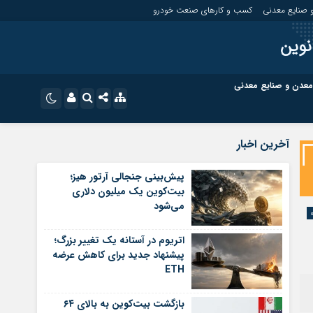
 صنایع معدنی
کسب و کارهای صنعت خودرو
نوین
معدن و صنایع معدنی
ت
کسب و کارهای بازار مالی
نام کاربری یا نشانی ایمیل
اینستاگرام
آخرین اخبار
تلگرام
ای صنعت خودرو
کسب و کارهای گردشگری و هنر
پیش‌بینی جنجالی آرتور هیز؛
بیت‌کوین یک میلیون دلاری
رمز عبور
سروش
می‌شود
ای گردشگری و هنر
معدن و ورزش
ایتا
اتریوم در آستانه یک تغییر بزرگ؛
مرا به خاطر بسپار
آپارات
پیشنهاد جدید برای کاهش عرضه
ETH
اپلیکیشن
بازگشت بیت‌کوین به بالای ۶۴