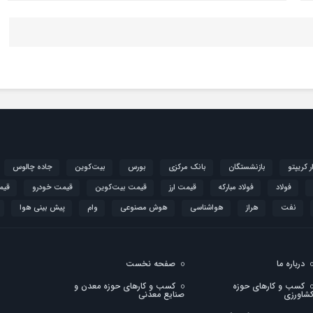
ار کریپتو
بازنشستگان
بانک مرکزی
بورس
بیت‌کوین
جاده چالوس
فولاد
فولاد مبارکه
قیمت ارز
قیمت بیت‌کوین
قیمت خودرو
قیم
نفت
هراز
هواشناسی
هوش مصنوعی
وام
پیش بینی هوا
درباره ما
صفحه نخست
کسب و کارهای حوزه
کسب و کارهای حوزه معدن و
شاورزی
صنایع معدنی