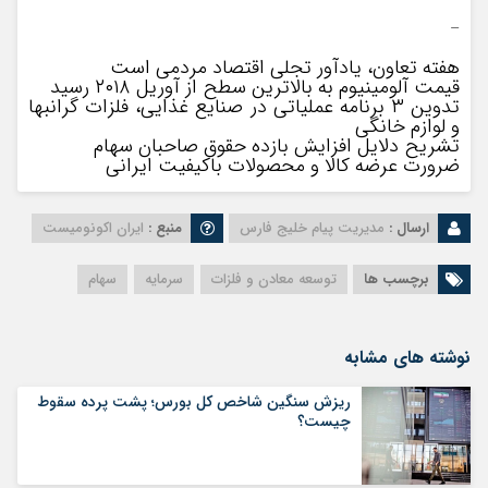
–
هفته تعاون، یادآور تجلی اقتصاد مردمی است
قیمت آلومینیوم به بالاترین سطح از آوریل ۲۰۱۸ رسید
تدوین ۳ برنامه عملیاتی در صنایع غذایی، فلزات گرانبها
و لوازم خانگی
تشریح دلایل افزایش بازده حقوق صاحبان سهام
ضرورت عرضه کالا و محصولات باکیفیت ایرانی
ارسال :
مدیریت پیام خلیج فارس
منبع :
ایران اکونومیست
برچسب ها
توسعه معادن و فلزات
سرمایه
سهام
نوشته های مشابه
ریزش سنگین شاخص کل بورس؛ پشت پرده سقوط
چیست؟