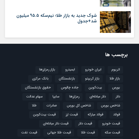
شوک جدید به بازار طلا؛ نیم‌سکه ۹۵.۵ میلیون
شد+جدول
برچسب ها
اتریوم
ایران خودرو
ایمیدرو
بازار رمزارزها
بازار طلا
بازار کریپتو
بازنشستگان
بانک مرکزی
بورس
بیت‌کوین
جاده چالوس
حقوق بازنشستگان
دلار
دلار مبادله‌ای
رمزارزها
سایپا
سهام عدالت
شاخص بورس
شاخص کل بورس
صادرات
طلا
فولاد
فولاد مبارکه
قیمت ارز
قیمت بیت‌کوین
قیمت خودرو
قیمت دلار
قیمت دلار مبادله‌ای
قیمت سکه
قیمت طلا
قیمت طلا جهانی
قیمت نفت