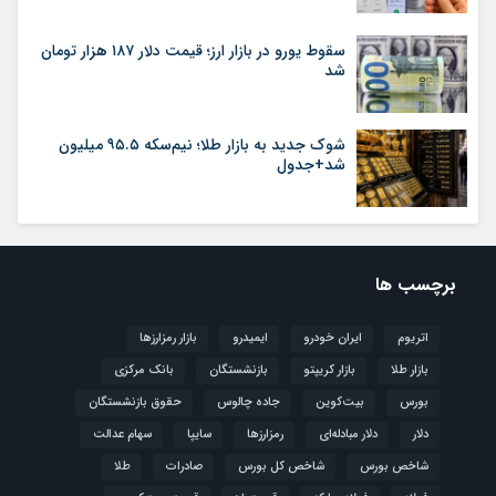
سقوط یورو در بازار ارز؛ قیمت دلار ۱۸۷ هزار تومان
شد
شوک جدید به بازار طلا؛ نیم‌سکه ۹۵.۵ میلیون
شد+جدول
برچسب ها
اتریوم
ایران خودرو
ایمیدرو
بازار رمزارزها
بازار طلا
بازار کریپتو
بازنشستگان
بانک مرکزی
بورس
بیت‌کوین
جاده چالوس
حقوق بازنشستگان
دلار
دلار مبادله‌ای
رمزارزها
سایپا
سهام عدالت
شاخص بورس
شاخص کل بورس
صادرات
طلا