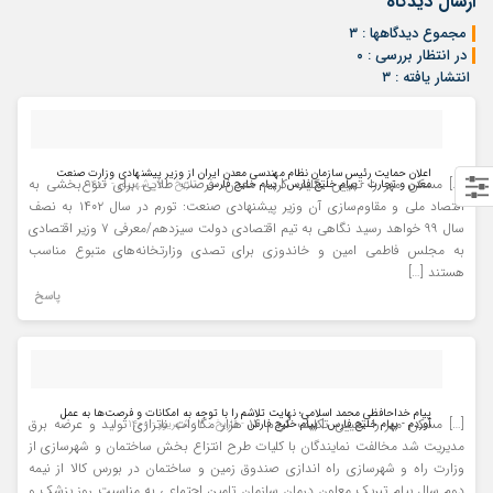
ارسال دیدگاه
مجموع دیدگاهها : ۳
در انتظار بررسی : ۰
انتشار یافته : ۳
اعلان حمایت رئیس سازمان نظام مهندسی معدن ایران از وزیر پیشنهادی وزارت صنعت
[…] مسکن مهر را تعیین تکلیف کردم معدن، فرصت طلایی برای تنوع‌بخشی به
معدن و تجارت - پیام خلیج فارس | پیام خلیج فارس
- تاریخ : ۲ - شهریور - ۱۴۰۰
اقتصاد ملی و مقاوم‌سازی آن وزیر پیشنهادی صنعت: تورم در سال ۱۴۰۲ به نصف
سال ۹۹ خواهد رسید نگاهی به تیم اقتصادی دولت سیزدهم/معرفی ۷ وزیر اقتصادی
به مجلس فاطمی امین و خاندوزی برای تصدی وزارتخانه‌های متبوع مناسب
هستند […]
پاسخ
پیام خداحافظی محمد اسلامی؛ نهایت تلاشم را با توجه به امکانات و فرصت‌ها به عمل
[…] مسکن مهر را تعیین تکلیف کردم ۱۴ هزار مگاوات ناترازی تولید و عرضه برق
آوردم - پیام خلیج فارس | پیام خلیج فارس
- تاریخ : ۲ - شهریور - ۱۴۰۰
مدیریت شد مخالفت نمایندگان با کلیات طرح انتزاع بخش ساختمان و شهرسازی از
وزارت راه و شهرسازی راه اندازی صندوق زمین و ساختمان در بورس کالا از نیمه
دوم سال پیام تبریک معاون درمان سازمان تامین اجتماعی به مناسبت روز پزشک و