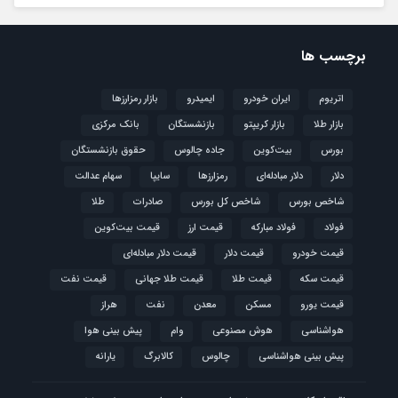
برچسب ها
اتریوم
ایران خودرو
ایمیدرو
بازار رمزارزها
بازار طلا
بازار کریپتو
بازنشستگان
بانک مرکزی
بورس
بیت‌کوین
جاده چالوس
حقوق بازنشستگان
دلار
دلار مبادله‌ای
رمزارزها
سایپا
سهام عدالت
شاخص بورس
شاخص کل بورس
صادرات
طلا
فولاد
فولاد مبارکه
قیمت ارز
قیمت بیت‌کوین
قیمت خودرو
قیمت دلار
قیمت دلار مبادله‌ای
قیمت سکه
قیمت طلا
قیمت طلا جهانی
قیمت نفت
قیمت یورو
مسکن
معدن
نفت
هراز
هواشناسی
هوش مصنوعی
وام
پیش بینی هوا
پیش بینی هواشناسی
چالوس
کالابرگ
یارانه