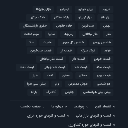
اتریوم
ایران خودرو
ایمیدرو
بازار رمزارزها
بازار طلا
بازار کریپتو
بازنشستگان
بانک مرکزی
بورس
بیت‌کوین
جاده چالوس
حقوق بازنشستگان
دلار
دلار مبادله‌ای
رمزارزها
سایپا
سهام عدالت
شاخص بورس
شاخص کل بورس
صادرات
طلا
فولاد
فولاد مبارکه
قیمت ارز
قیمت بیت‌کوین
قیمت خودرو
قیمت دلار
قیمت دلار مبادله‌ای
قیمت سکه
قیمت طلا
قیمت طلا جهانی
قیمت نفت
قیمت یورو
مسکن
معدن
نفت
هراز
هواشناسی
هوش مصنوعی
وام
پیش بینی هوا
پیش بینی هواشناسی
چالوس
کالابرگ
یارانه
اقتصاد کلان
پیوندها
درباره ما
صفحه نخست
کسب و کارهای بازار مالی
کسب و کارهای حوزه انرژی
کسب و کارهای حوزه کشاورزی